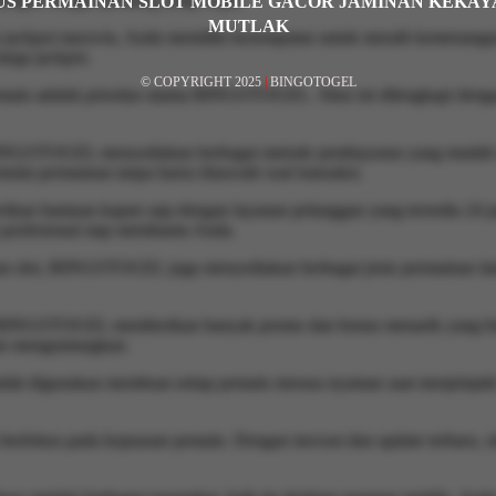
US PERMAINAN SLOT MOBILE GACOR JAMINAN KEKA
MUTLAK
jackpot maxwin, Anda memiliki kesempatan untuk meraih kemenang
mega jackpot.
© COPYRIGHT 2025
|
BINGOTOGEL
n adalah prioritas utama BINGOTOGEL. Situs ini dilengkapi dengan 
NGOTOGEL menyediakan berbagai metode pembayaran yang mudah dan c
ulai permainan tanpa harus khawatir soal transaksi.
n bantuan kapan saja dengan layanan pelanggan yang tersedia 24 jam
 profesional siap membantu Anda.
 slot, BINGOTOGEL juga menyediakan berbagai jenis permainan lainny
 BINGOTOGEL memberikan banyak promo dan bonus menarik yang bisa
an menguntungkan.
ah digunakan membuat setiap pemain merasa nyaman saat menjelajahi 
fokus pada kepuasan pemain. Dengan inovasi dan update terbaru, si