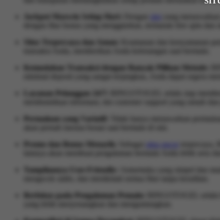
SIT
Jackpot Maxwin Setiap Hari:
Dengan
slot
yang menawarkan 
dengan fitur bonus yang menggiurkan, termasuk free spin dan 
Situs Terpercaya dan Aman:
Keamanan dan kenyamanan pemai
transaksi Anda, memberikan Anda ketenangan saat bermain.
Kemudahan Transaksi dengan Banyak Pilihan Metode:
BI
minimal deposit yang sangat terjangkau, Anda dapat segera mem
Layanan Pelanggan 24/7:
BINGOTOGEL selalu siap memberika
membutuhkan informasi, tim customer support yang ramah dan
Permainan yang Variatif:
Tidak hanya menawarkan permainan
akan pernah merasa bosan saat bermain di sini.
Promo dan Bonus Menarik:
Sebagai
situs gacor
terpercaya,
lainnya akan membuat pengalaman bermain Anda lebih seru d
Tampilannya User-Friendly:
Antarmuka yang simpel dan mud
mengecek saldo, dan menikmati semua fitur tanpa kesulitan.
Berfokus pada Pengalaman Pemain:
BINGOTOGEL selalu ber
yang lebih menyenangkan dan menguntungkan.