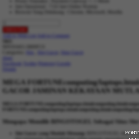
Proses Transaksi : Payment Gateway +- 1 Menit
Jam Oprasional : 7/24 Jam Online Nontop
Browser Yang Didukung : Chrome, Microsoft, Mozilla
Add to Cart
Add to Wish List
Add to Compare
SKU
90NX04S1-M00FC0
Categories:
Slot
,
Slot Gacor
,
Situs Gacor
share
Facebook
Twitter
Pinterest
Google
Details
MEGA FORTUNEcomputing/laptops.html
GACOR JAMINAN KEKAYAAN MUTL
MEGA FORTUNEcomputing/laptops.htmlcomputing.htmlcomputing/l
FORTUNEcomputing/laptops.htmlcomputing.htmlcomputing/lapt
Mengapa Memilih BINGOTOGEL Sebagai Situs Slot 
FORTU
Slot Gacor yang Mudah Menang:
BINGOTOGEL dikenal kar
dan transparan memungkinkan setiap pemain merasakan kemen