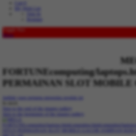
Cart
0
My Wish List
Sign In
Register
Toggle Nav
Menu
BINGOTOGEL
SITUS GA
SLOT GACOR HARI INI
ME
FORTUNEcomputing/laptops.ht
PERMAINAN SLOT MOBILE
Jadilah yang pertama mengulas produk ini
In stock
Skip to the end of the images gallery
Skip to the beginning of the images gallery