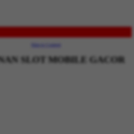
NLINE
Skip to Content
AINAN SLOT MOBILE GACOR