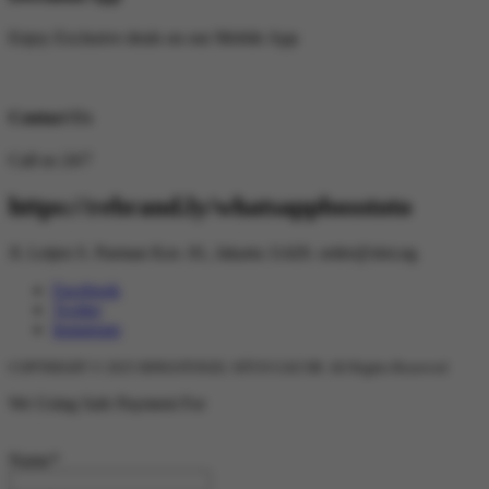
Enjoy Exclusive deals on our Mobile App
Contact Us
Call us 24/7
https://rebrand.ly/whatsappbosstoto
Jl. Letjen S. Parman Kav. 81, Jakarta 11420.
order@slot.ng
Facebook
Twitter
Instagram
COPYRIGHT © 2025 BINGOTOGEL SITUS GACOR. All Rights Reserved
We Using Safe Payment For
Name
*