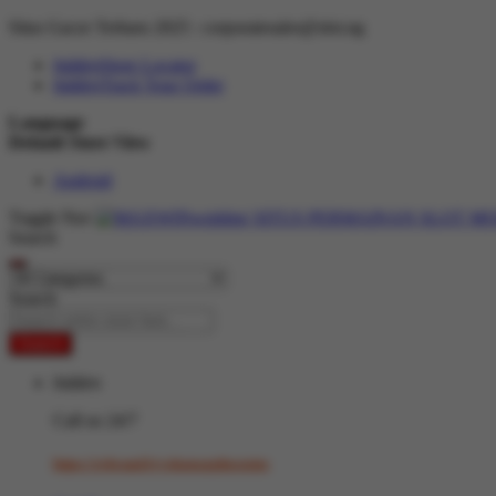
Situs Gacor Terbaru 2025 :
corporatesales@slot.ng
hidden
Store Locator
hidden
Track Your Order
Language
Default Store View
Android
Toggle Nav
Search
Search
Search
hidden
Call us 24/7
https://rebrand.ly/whatsappbosstoto