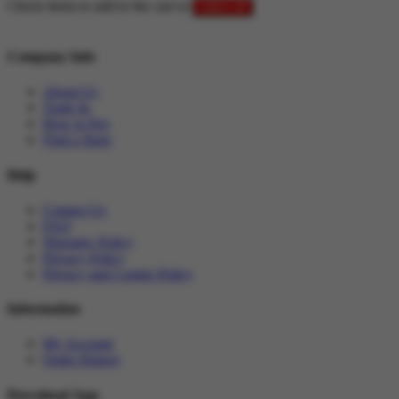
Check items to add to the cart or
select all
Company Info
About Us
Trade In
How to Pay
Find a Store
Help
Contact Us
FAQ
Warranty Policy
Privacy Policy
Privacy and Cookie Policy
Information
My Account
Order History
Download App