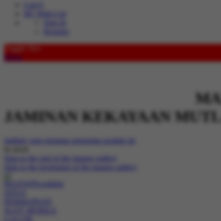
Cart
0
My Wish List
Sign In
Register
Toggle Nav
Menu
BINGOTOGEL
SITUS GA
SLOT GACOR HARI INI
MA
JAMINAN KEKAYAAN MUT
Jadilah yang pertama mengulas produk ini
In stock
Skip to the end of the images gallery
Skip to the beginning of the images gallery