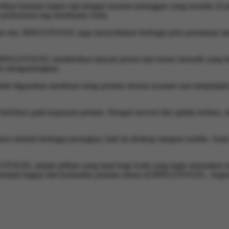
n bantuan kapan saja dengan layanan pelanggan yang tersedia 24 jam
 profesional siap membantu Anda.
 slot, BINGOTOGEL juga menyediakan berbagai jenis permainan lainny
 BINGOTOGEL memberikan banyak promo dan bonus menarik yang bisa
an menguntungkan.
ah digunakan membuat setiap pemain merasa nyaman saat menjelajahi 
fokus pada kepuasan pemain. Dengan inovasi dan update terbaru, si
melalui berbagai perangkat, baik itu desktop maupun mobile. Anda d
GEL adalah pilihan yang tepat bagi Anda yang ingin merasakan sens
enjadi bagian dari komunitas pemain sukses di BINGOTOGEL. Segera d