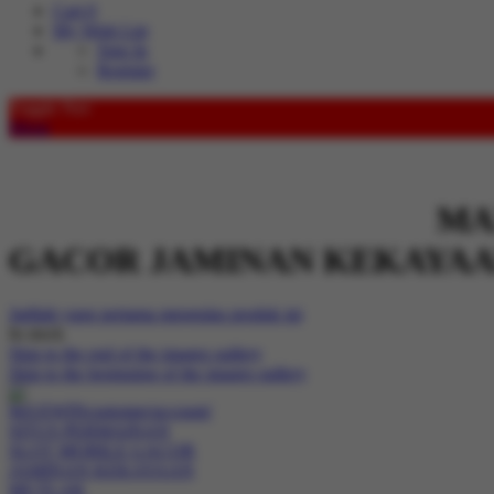
Cart
0
My Wish List
Sign In
Register
Toggle Nav
Menu
BINGOTOGEL
SITUS GA
SLOT GACOR HARI INI
MA
GACOR JAMINAN KEKAYA
Jadilah yang pertama mengulas produk ini
In stock
Skip to the end of the images gallery
Skip to the beginning of the images gallery