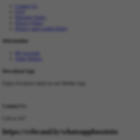
Contact Us
FAQ
Warranty Policy
Privacy Policy
Privacy and Cookie Policy
Information
My Account
Order History
Download App
Enjoy Exclusive deals on our Mobile App
Contact Us
Call us 24/7
https://rebrand.ly/whatsappbosstoto