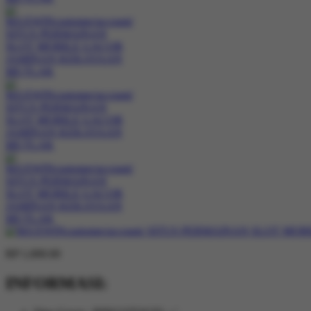
RP 1,000.00
INFORMASI: