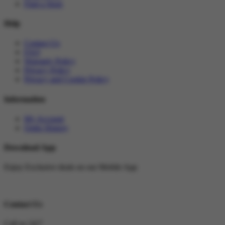
Find a Store
Help
Contact Us
FAQ
Warranty Policy
Privacy Policy
Privacy and Cookie Policy
Information
My Account
Order History
Download App
Enjoy Exclusive deals on our Mobile App
Contact Us
Call us 24/7