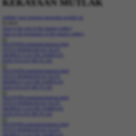
KEKAYAAN MUTLAK
Jadilah yang pertama mengulas produk ini
In stock
Skip to the end of the images gallery
Skip to the beginning of the images gallery