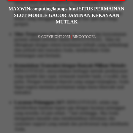
menawarkan jackpot maxwin, Anda memiliki kesempatan
untuk meraih kemenangan besar setiap harinya.
MAXWINcomputing/laptops.html SITUS PERMAINAN
BINGOTOGEL memberikan berbagai game dengan fitur
SLOT MOBILE GACOR JAMINAN KEKAYAAN
bonus yang menggiurkan, termasuk free spin dan mega
MUTLAK
jackpot.
Situs Terpercaya dan Aman:
Keamanan dan kenyamanan
© COPYRIGHT 2025
|
BINGOTOGEL
pemain adalah prioritas utama BINGOTOGEL. Situs ini
dilengkapi dengan sistem keamanan terbaik yang melindungi
data pribadi dan transaksi Anda, memberikan Anda
ketenangan saat bermain.
Kemudahan Transaksi dengan Banyak Pilihan Metode:
BINGOTOGEL menyediakan berbagai metode pembayaran
yang mudah dan cepat, termasuk transfer bank, e-wallet, dan
pulsa. Dengan minimal deposit yang sangat terjangkau, Anda
dapat segera memulai permainan tanpa harus khawatir soal
transaksi.
Layanan Pelanggan 24/7:
BINGOTOGEL selalu siap
memberikan bantuan kapan saja dengan layanan pelanggan
yang tersedia 24 jam sehari, 7 hari seminggu. Jika Anda
mengalami masalah atau membutuhkan informasi, tim
customer support yang ramah dan profesional siap membantu
Anda.