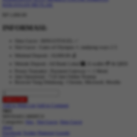
RP 1,000.00
INFORMASI:
Situs Gacor : BINGOTOGEL ✅
Slot Gacor : Gates of Olympus ⚡, mahjong ways 2 🀄
Minimal Deposit : 10,000.00 💰
Metode Deposit : All Bank Lokal 🏧, E-wallet 💳 & QRIS
Proses Transaksi : Payment Gateway +- 1 Menit
Jam Oprasional : 7/24 Jam Online Nontop
Browser Yang Didukung : Chrome, Microsoft, Mozilla
Add to Cart
Add to Wish List
Add to Compare
SKU
90NX04S1-M00FC0
Categories:
Slot
,
Slot Gacor
,
Situs Gacor
share
Facebook
Twitter
Pinterest
Google