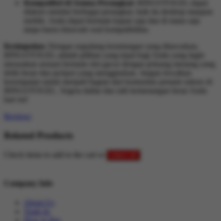
Kompatibel di Semua Perangkat:
BINGOTOGEL dapat
diakses melalui berbagai perangkat, baik itu desktop maupun
mobile. Anda dapat bermain kapan saja dan di mana saja
tanpa harus khawatir soal kompatibilitas.
Kesimpulan:
Dengan segudang keuntungan yang ditawarkan,
BINGOTOGEL adalah pilihan yang tepat bagi Anda yang ingin
merasakan sensasi bermain slot gacor dengan peluang menang yang
lebih besar dan jackpot yang menggiurkan. Jangan lewatkan
kesempatan untuk menjadi bagian dari komunitas pemain sukses di
BINGOTOGEL. Segera daftar dan raih kemenangan besar Anda
hari ini!
Reviews
Related Products
Check items to add to the cart or
select all
Company Info
About Us
Trade In
How to Pay