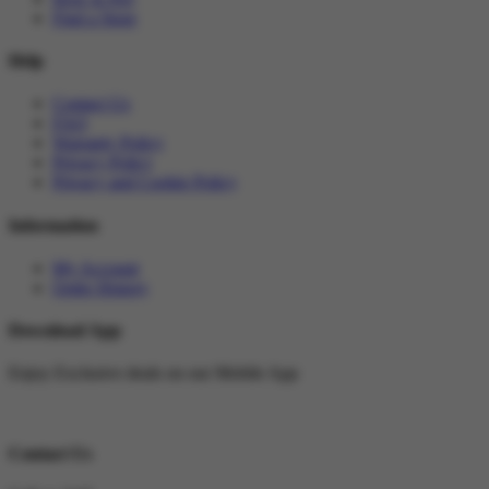
Find a Store
Help
Contact Us
FAQ
Warranty Policy
Privacy Policy
Privacy and Cookie Policy
Information
My Account
Order History
Download App
Enjoy Exclusive deals on our Mobile App
Contact Us