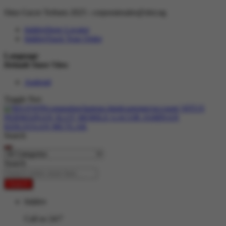
Situs Gacor Terbaru 2025 :
corporatesales@slot.ng
hidden
Store Locator
hidden
Track Your Order
Language
Default Store View
Android
Toggle Nav
Search
Search
Search
hidden
Call us 24/7