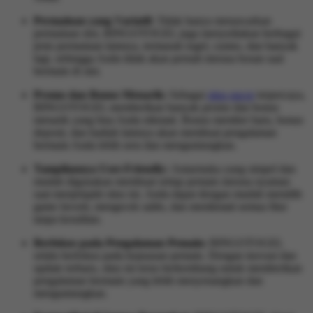
Permainan yang Variatif:
Tidak hanya menawarkan
permainan slot, BINGOTOGEL juga menyediakan berbagai
jenis permainan lainnya, termasuk togel, casino, dan banyak
lagi, sehingga Anda tidak akan pernah merasa bosan saat
bermain di sini.
Promo dan Bonus Menarik:
Sebagai
situs gacor
terpercaya,
BINGOTOGEL memberikan banyak promo dan bonus
menarik yang bisa Anda nikmati. Bonus member baru, bonus
deposit, dan hadiah lainnya akan membuat pengalaman
bermain Anda lebih seru dan menguntungkan.
Tampilannya User-Friendly:
Antarmuka yang simpel dan
mudah digunakan membuat setiap pemain merasa nyaman
saat menjelajahi situs ini. Anda dapat dengan mudah memilih
game favorit, mengecek saldo, dan menikmati semua fitur
tanpa kesulitan.
Berfokus pada Pengalaman Pemain:
BINGOTOGEL
selalu berfokus pada kepuasan pemain. Dengan inovasi dan
update terbaru, situs ini terus berkembang untuk memberikan
pengalaman bermain yang lebih menyenangkan dan
menguntungkan.