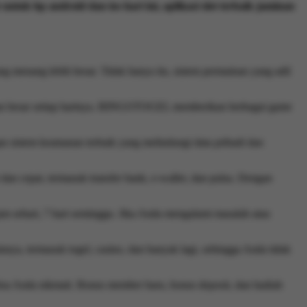
tuk hp android dan ios hari ini, aplikasi slot terbaik jaminan
 menang lebih besar. Tidak hanya itu, sistem permainan yang adil
an besar setiap harinya. BINGOTOGEL memberikan berbagai game
sistem keamanan terbaik yang melindungi data pribadi dan
epat, termasuk transfer bank, e-wallet, dan pulsa. Dengan
 sehari, 7 hari seminggu. Jika Anda mengalami masalah atau
a, termasuk togel, casino, dan banyak lagi, sehingga Anda tidak
 Anda nikmati. Bonus member baru, bonus deposit, dan hadiah