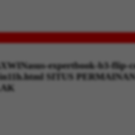
COR
SLOT GACOR
SLOT O
WINasus-expertbook-b3-flip-co
lit-win11h.html SITUS PERMA
LAK