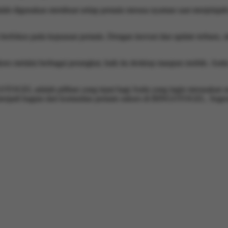
ah digunakan membuat setiap pemain merasa nyaman saat menjelajahi 
fokus pada kepuasan pemain. Dengan inovasi dan update terbaru, si
melalui berbagai perangkat, baik itu desktop maupun mobile. Anda d
GEL adalah pilihan yang tepat bagi Anda yang ingin merasakan sens
enjadi bagian dari komunitas pemain sukses di BINGOTOGEL. Segera d