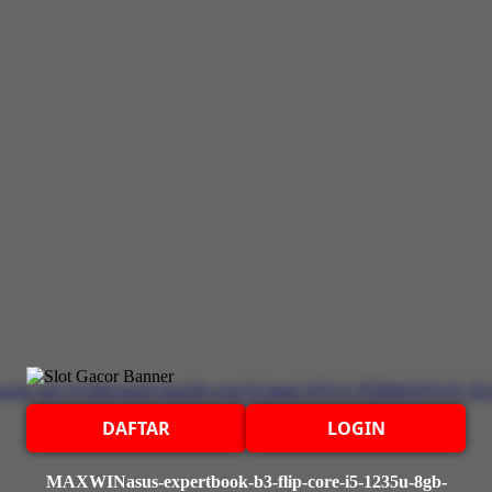
DAFTAR
LOGIN
MAXWINasus-expertbook-b3-flip-core-i5-1235u-8gb-