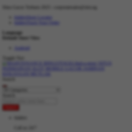
Situs Gacor Terbaru 2025 :
corporatesales@slot.ng
hidden
Store Locator
hidden
Track Your Order
Language
Default Store View
Android
Toggle Nav
Search
Search
Search
hidden
Call us 24/7