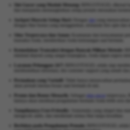
Slot Gacor yang Mudah Menang:
BINGOTOGEL dikenal kar
dan transparan memungkinkan setiap pemain merasakan kemen
Jackpot Maxwin Setiap Hari:
Dengan
slot
yang menawarkan 
dengan fitur bonus yang menggiurkan, termasuk free spin dan 
Situs Terpercaya dan Aman:
Keamanan dan kenyamanan pemai
transaksi Anda, memberikan Anda ketenangan saat bermain.
Kemudahan Transaksi dengan Banyak Pilihan Metode:
BI
minimal deposit yang sangat terjangkau, Anda dapat segera mem
Layanan Pelanggan 24/7:
BINGOTOGEL selalu siap memberika
membutuhkan informasi, tim customer support yang ramah dan
Permainan yang Variatif:
Tidak hanya menawarkan permainan
akan pernah merasa bosan saat bermain di sini.
Promo dan Bonus Menarik:
Sebagai
situs gacor
terpercaya,
lainnya akan membuat pengalaman bermain Anda lebih seru d
Tampilannya User-Friendly:
Antarmuka yang simpel dan mud
mengecek saldo, dan menikmati semua fitur tanpa kesulitan.
Berfokus pada Pengalaman Pemain:
BINGOTOGEL selalu ber