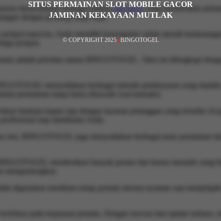
SITUS PERMAINAN SLOT MOBILE GACOR
ena menyediakan berbagai pilihan
slot gacor
yang memberikan peluang
JAMINAN KEKAYAAN MUTLAK
angan dengan peluang yang wajar.
jackpot maxwin, Anda memiliki kesempatan untuk meraih kemenang
© COPYRIGHT 2025
|
BINGOTOGEL
mega jackpot.
n adalah prioritas utama BINGOTOGEL. Situs ini dilengkapi dengan 
NGOTOGEL menyediakan berbagai metode pembayaran yang mudah dan c
ulai permainan tanpa harus khawatir soal transaksi.
n bantuan kapan saja dengan layanan pelanggan yang tersedia 24 jam
 profesional siap membantu Anda.
 slot, BINGOTOGEL juga menyediakan berbagai jenis permainan lainny
 BINGOTOGEL memberikan banyak promo dan bonus menarik yang bisa
an menguntungkan.
ah digunakan membuat setiap pemain merasa nyaman saat menjelajahi 
fokus pada kepuasan pemain. Dengan inovasi dan update terbaru, si