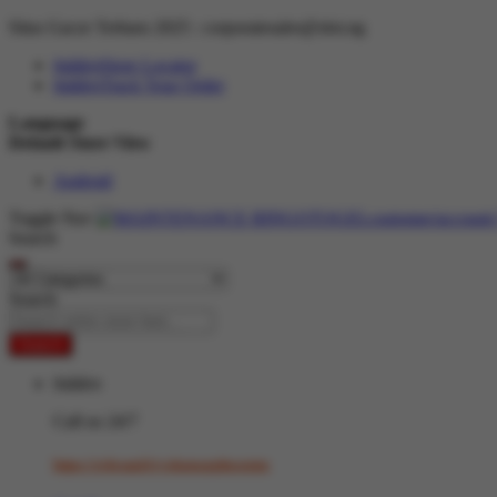
Situs Gacor Terbaru 2025 :
corporatesales@slot.ng
hidden
Store Locator
hidden
Track Your Order
Language
Default Store View
Android
Toggle Nav
Search
Search
Search
hidden
Call us 24/7
https://rebrand.ly/whatsappbosstoto