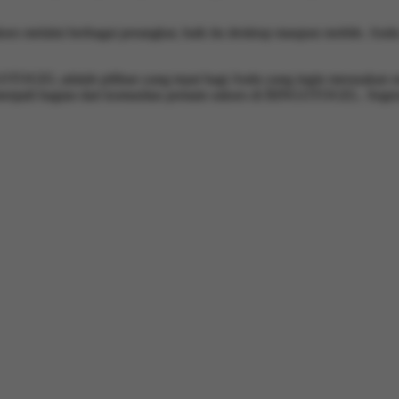
melalui berbagai perangkat, baik itu desktop maupun mobile. Anda d
GEL adalah pilihan yang tepat bagi Anda yang ingin merasakan sens
enjadi bagian dari komunitas pemain sukses di BINGOTOGEL. Segera d