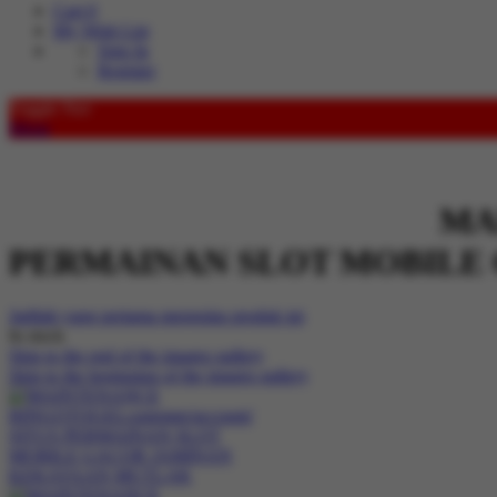
Cart
0
My Wish List
Sign In
Register
Toggle Nav
Menu
BINGOTOGEL
SITUS GA
SLOT GACOR HARI INI
MA
PERMAINAN SLOT MOBILE
Jadilah yang pertama mengulas produk ini
In stock
Skip to the end of the images gallery
Skip to the beginning of the images gallery