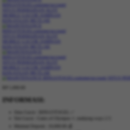
RP 1,000.00
INFORMASI:
Situs Gacor : BINGOTOGEL ✅
Slot Gacor : Gates of Olympus ⚡, mahjong ways 2 🀄
Minimal Deposit : 10,000.00 💰