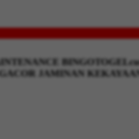
COR
SLOT GACOR
SLOT O
INTENANCE BINGOTOGELcusto
 GACOR JAMINAN KEKAYAA