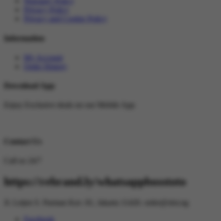
Warranty Policy
Privacy Policy
Privacy and Cookie Policy
Information
My Account
Order History
Download App
Enjoy Exclusive deals on our Mobile App
Contact Us
Call us 24/7
https://rebrand.ly/whatsappbosstoto
Jl. Letjen S. Parman Kav. 81, Jakarta 11420.
order@slot.ng
Facebook