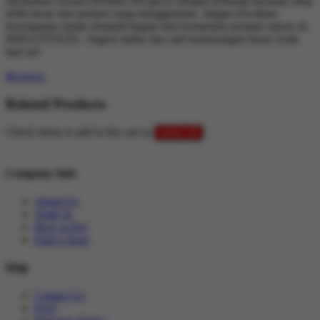
merasakan sensasi bermain slot gacor dengan peluang menang yang
lebih besar dan jackpot yang menggiurkan. Jangan lewatkan
kesempatan untuk menjadi bagian dari komunitas pemain sukses di
BINGOTOGEL. Segera daftar dan raih kemenangan besar Anda
hari ini!
Reviews
Related Products
Check items to add to the cart or
select all
Company Info
About Us
Trade In
How to Pay
Find a Store
Help
Contact Us
FAQ