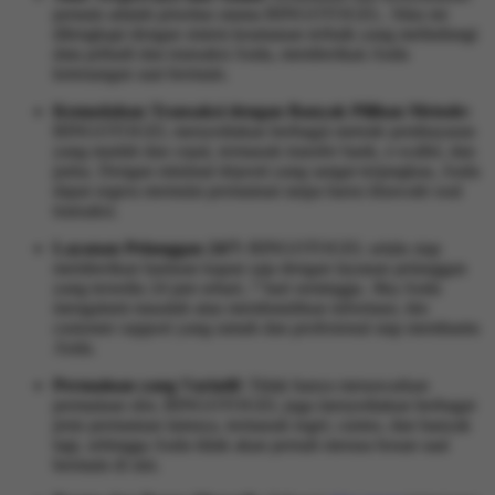
pemain adalah prioritas utama BINGOTOGEL. Situs ini
dilengkapi dengan sistem keamanan terbaik yang melindungi
data pribadi dan transaksi Anda, memberikan Anda
ketenangan saat bermain.
Kemudahan Transaksi dengan Banyak Pilihan Metode:
BINGOTOGEL menyediakan berbagai metode pembayaran
yang mudah dan cepat, termasuk transfer bank, e-wallet, dan
pulsa. Dengan minimal deposit yang sangat terjangkau, Anda
dapat segera memulai permainan tanpa harus khawatir soal
transaksi.
Layanan Pelanggan 24/7:
BINGOTOGEL selalu siap
memberikan bantuan kapan saja dengan layanan pelanggan
yang tersedia 24 jam sehari, 7 hari seminggu. Jika Anda
mengalami masalah atau membutuhkan informasi, tim
customer support yang ramah dan profesional siap membantu
Anda.
Permainan yang Variatif:
Tidak hanya menawarkan
permainan slot, BINGOTOGEL juga menyediakan berbagai
jenis permainan lainnya, termasuk togel, casino, dan banyak
lagi, sehingga Anda tidak akan pernah merasa bosan saat
bermain di sini.