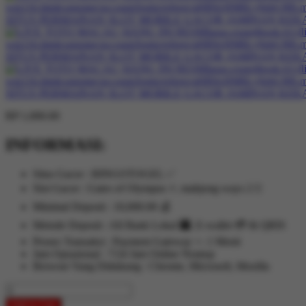
RP 1,000.00
INFORMASI:
Situs Gacor : BINGOTOGEL ✅
Slot Gacor : Gates of Olympus ⚡, mahjong ways 2 🀄
Minimal Deposit : 10,000.00 💰
Metode Deposit : All Bank Lokal 🏧, E-wallet 💳 & QRIS
Proses Transaksi : Payment Gateway +- 1 Menit
Jam Oprasional : 7/24 Jam Online Nontop
Browser Yang Didukung : Chrome, Microsoft, Mozilla
Add to Cart