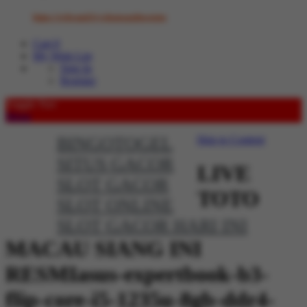
https://rebrand.ly/whatsappbosstoto
Cart
0
My Wish List
Sign In
Register
Toggle Nav
Menu
BINGOTOGEL
Skip to Content
SITUS GACOR
LIVE
SLOT GACOR
TOTO
SLOT ONLINE
SLOT GACOR HARI INI
MACAU SIANG INI
RESMIasus-expertbook-b3-
flip-core-i5-1235u-8gb-ddr4-