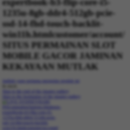
expertbook-b3-flip-core-i5-
1235u-8gb-ddr4-512gb-pcie-
ssd-14-fhd-touch-backlit-
win11h.htmlcustomer/account/
SITUS PERMAINAN SLOT
MOBILE GACOR JAMINAN
KEKAYAAN MUTLAK
Jadilah yang pertama mengulas produk ini
In stock
Skip to the end of the images gallery
Skip to the beginning of the images gallery