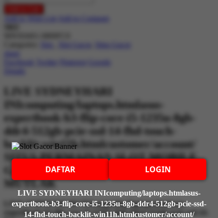
Add to Cart
Add to Wish List
Add to Compare
SKU
90NX04S1-M00FC0
Categories:
Slot
,
Slot Gacor
,
Situs Gacor
share
Facebook
Twitter
Pinterest
Google
Details
LIVE SYDNEYHARI
INIcomputing/laptops.htmlasus-
expertbook-b3-flip-core-i5-1235u-8gb-
ddr4-512gb-pcie-ssd-14-fhd-touch-
backlit-win11h.htmlcustomer/account/
SITUS PERMAINAN SLOT MOBILE
GACOR JAMINAN KEKAYAAN
DAFTAR
LOGIN
MUTLAK
LIVE SYDNEYHARI INIcomputing/laptops.htmlasus-
expertbook-b3-flip-core-i5-1235u-8gb-ddr4-512gb-pcie-ssd-
LIVE SYDNEYHARI INIcomputing/laptops.htmlasus-
expertbook-b3-flip-core-i5-1235u-8gb-ddr4-512gb-pcie-ssd-14-
14-fhd-touch-backlit-win11h.htmlcustomer/account/