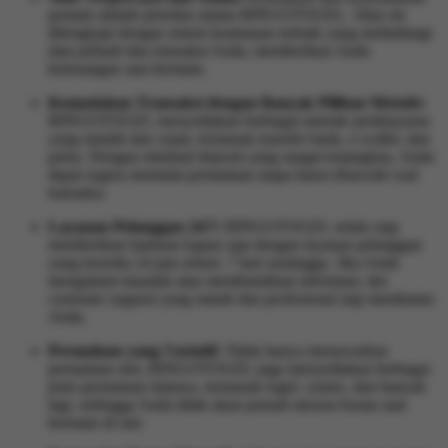
pemain adalah prioritas utama BINGOTOGEL. Situs ini
dilengkapi dengan sistem keamanan terbaik yang melindungi
data pribadi dan transaksi Anda, memberikan Anda
ketenangan saat bermain.
Kemudahan Transaksi dengan Banyak Pilihan Metode:
BINGOTOGEL menyediakan berbagai metode pembayaran
yang mudah dan cepat, termasuk transfer bank, e-wallet, dan
pulsa. Dengan minimal deposit yang sangat terjangkau, Anda
dapat segera memulai permainan tanpa harus khawatir soal
transaksi.
Layanan Pelanggan 24/7:
BINGOTOGEL selalu siap
memberikan bantuan kapan saja dengan layanan pelanggan
yang tersedia 24 jam sehari, 7 hari seminggu. Jika Anda
mengalami masalah atau membutuhkan informasi, tim
customer support yang ramah dan profesional siap membantu
Anda.
Permainan yang Variatif:
Tidak hanya menawarkan
permainan slot, BINGOTOGEL juga menyediakan berbagai
jenis permainan lainnya, termasuk togel, casino, dan banyak
lagi, sehingga Anda tidak akan pernah merasa bosan saat
bermain di sini.