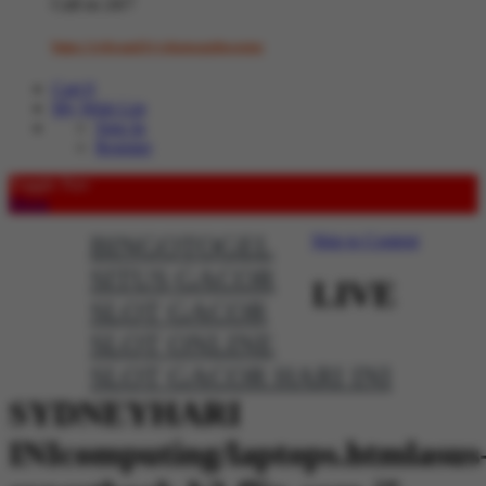
Call us 24/7
https://rebrand.ly/whatsappbosstoto
Cart
0
My Wish List
Sign In
Register
Toggle Nav
Menu
BINGOTOGEL
Skip to Content
SITUS GACOR
LIVE
SLOT GACOR
SLOT ONLINE
SLOT GACOR HARI INI
SYDNEYHARI
INIcomputing/laptops.htmlasus