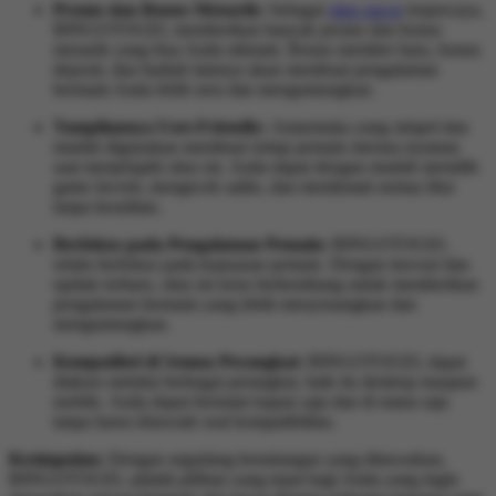
Promo dan Bonus Menarik:
Sebagai
situs gacor
terpercaya,
BINGOTOGEL memberikan banyak promo dan bonus
menarik yang bisa Anda nikmati. Bonus member baru, bonus
deposit, dan hadiah lainnya akan membuat pengalaman
bermain Anda lebih seru dan menguntungkan.
Tampilannya User-Friendly:
Antarmuka yang simpel dan
mudah digunakan membuat setiap pemain merasa nyaman
saat menjelajahi situs ini. Anda dapat dengan mudah memilih
game favorit, mengecek saldo, dan menikmati semua fitur
tanpa kesulitan.
Berfokus pada Pengalaman Pemain:
BINGOTOGEL
selalu berfokus pada kepuasan pemain. Dengan inovasi dan
update terbaru, situs ini terus berkembang untuk memberikan
pengalaman bermain yang lebih menyenangkan dan
menguntungkan.
Kompatibel di Semua Perangkat:
BINGOTOGEL dapat
diakses melalui berbagai perangkat, baik itu desktop maupun
mobile. Anda dapat bermain kapan saja dan di mana saja
tanpa harus khawatir soal kompatibilitas.
Kesimpulan:
Dengan segudang keuntungan yang ditawarkan,
BINGOTOGEL adalah pilihan yang tepat bagi Anda yang ingin