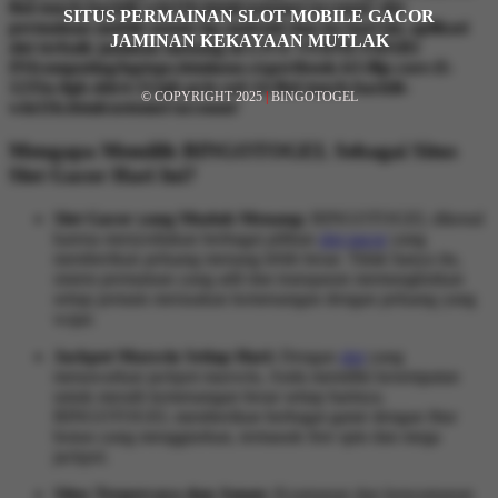
fhd-touch-backlit-win11h.htmlcustomer/account/ slot
SITUS PERMAINAN SLOT MOBILE GACOR
permainan mobile untuk hp android dan ios hari ini, aplikasi
JAMINAN KEKAYAAN MUTLAK
slot terbaik jaminan menang di LIVE SYDNEYHARI
INIcomputing/laptops.htmlasus-expertbook-b3-flip-core-i5-
1235u-8gb-ddr4-512gb-pcie-ssd-14-fhd-touch-backlit-
© COPYRIGHT 2025
|
BINGOTOGEL
win11h.htmlcustomer/account/
Mengapa Memilih BINGOTOGEL Sebagai Situs
Slot Gacor Hari Ini?
Slot Gacor yang Mudah Menang:
BINGOTOGEL dikenal
karena menyediakan berbagai pilihan
slot gacor
yang
memberikan peluang menang lebih besar. Tidak hanya itu,
sistem permainan yang adil dan transparan memungkinkan
setiap pemain merasakan kemenangan dengan peluang yang
wajar.
Jackpot Maxwin Setiap Hari:
Dengan
slot
yang
menawarkan jackpot maxwin, Anda memiliki kesempatan
untuk meraih kemenangan besar setiap harinya.
BINGOTOGEL memberikan berbagai game dengan fitur
bonus yang menggiurkan, termasuk free spin dan mega
jackpot.
Situs Terpercaya dan Aman:
Keamanan dan kenyamanan