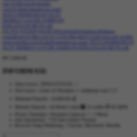
RP 1,000.00
INFORMASI:
Situs Gacor : BINGOTOGEL ✅
Slot Gacor : Gates of Olympus ⚡, mahjong ways 2 🀄
Minimal Deposit : 10,000.00 💰
Metode Deposit : All Bank Lokal 🏧, E-wallet 💳 & QRIS
Proses Transaksi : Payment Gateway +- 1 Menit
Jam Oprasional : 7/24 Jam Online Nontop
Browser Yang Didukung : Chrome, Microsoft, Mozilla