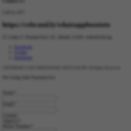
Contact Us
Call us 24/7
https://rebrand.ly/whatsappbosstoto
Jl. Letjen S. Parman Kav. 81, Jakarta 11420.
order@slot.ng
Facebook
Twitter
Instagram
COPYRIGHT © 2025 BINGOTOGEL SITUS GACOR. All Rights Reserved
We Using Safe Payment For
Name
*
Email
*
Country
Phone Number
*