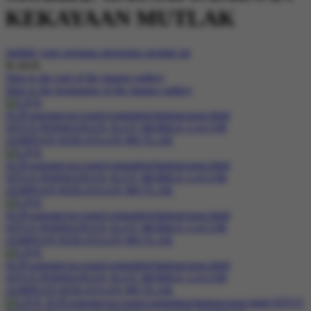
KEKAYAAN MUTLAK
Jadilah yang pertama mengulas produk ini
In stock
Skip to the end of the images gallery
Skip to the beginning of the images gallery