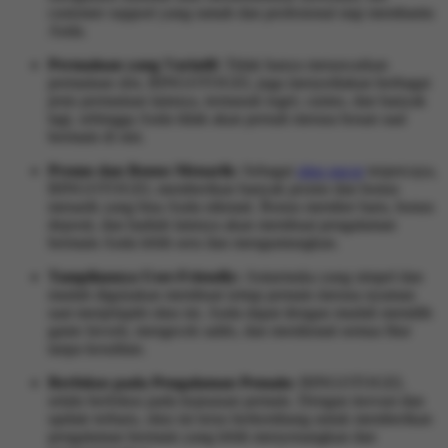
customer support yang ramah dan profesional siap membantu
Anda.
Permainan yang Variatif:
Tidak hanya menawarkan
permainan slot, BINGOTOGEL juga menyediakan berbagai
jenis permainan lainnya, termasuk togel, casino, dan banyak
lagi, sehingga Anda tidak akan pernah merasa bosan saat
bermain di sini.
Promo dan Bonus Menarik:
Sebagai
situs gacor
terpercaya,
BINGOTOGEL memberikan banyak promo dan bonus
menarik yang bisa Anda nikmati. Bonus member baru, bonus
deposit, dan hadiah lainnya akan membuat pengalaman
bermain Anda lebih seru dan menguntungkan.
Tampilannya User-Friendly:
Antarmuka yang simpel dan
mudah digunakan membuat setiap pemain merasa nyaman
saat menjelajahi situs ini. Anda dapat dengan mudah memilih
game favorit, mengecek saldo, dan menikmati semua fitur
tanpa kesulitan.
Berfokus pada Pengalaman Pemain:
BINGOTOGEL
selalu berfokus pada kepuasan pemain. Dengan inovasi dan
update terbaru, situs ini terus berkembang untuk memberikan
pengalaman bermain yang lebih menyenangkan dan