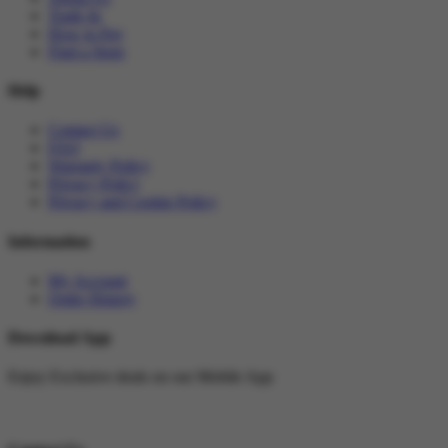
Trade In
How to Pay
Find a Store
Help
Contact Us
FAQ
Warranty Policy
Privacy Policy
Privacy and Cookie Policy
Information
My Account
Order History
Download App
Enjoy Exclusive deals on our Mobile App