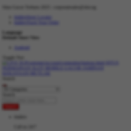
Situs Gacor Terbaru 2025 :
corporatesales@slot.ng
hidden
Store Locator
hidden
Track Your Order
Language
Default Store View
Android
Toggle Nav
Search
Search
Search
hidden
Call us 24/7