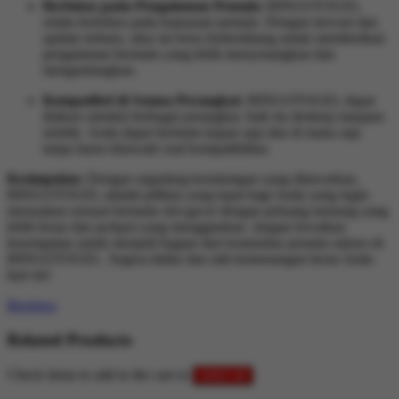
Berfokus pada Pengalaman Pemain:
BINGOTOGEL
selalu berfokus pada kepuasan pemain. Dengan inovasi dan
update terbaru, situs ini terus berkembang untuk memberikan
pengalaman bermain yang lebih menyenangkan dan
menguntungkan.
Kompatibel di Semua Perangkat:
BINGOTOGEL dapat
diakses melalui berbagai perangkat, baik itu desktop maupun
mobile. Anda dapat bermain kapan saja dan di mana saja
tanpa harus khawatir soal kompatibilitas.
Kesimpulan:
Dengan segudang keuntungan yang ditawarkan,
BINGOTOGEL adalah pilihan yang tepat bagi Anda yang ingin
merasakan sensasi bermain slot gacor dengan peluang menang yang
lebih besar dan jackpot yang menggiurkan. Jangan lewatkan
kesempatan untuk menjadi bagian dari komunitas pemain sukses di
BINGOTOGEL. Segera daftar dan raih kemenangan besar Anda
hari ini!
Reviews
Related Products
Check items to add to the cart or
select all