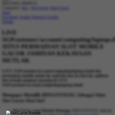
90NX04S1-M00FC0
Categories:
Slot
,
Slot Gacor
,
Situs Gacor
share
Facebook
Twitter
Pinterest
Google
Details
LIVE
SGPcustomer/account/computing/laptops.
SITUS PERMAINAN SLOT MOBILE
GACOR JAMINAN KEKAYAAN
MUTLAK
LIVE SGPcustomer/account/computing/laptops.html slot
permainan mobile untuk hp android dan ios hari ini, aplikasi
slot terbaik jaminan menang di LIVE
SGPcustomer/account/computing/laptops.html
Mengapa Memilih BINGOTOGEL Sebagai Situs
Slot Gacor Hari Ini?
Slot Gacor yang Mudah Menang:
BINGOTOGEL dikenal