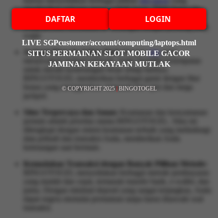
karena menyediakan berbagai pilihan
slot gacor
yang
memberikan peluang menang lebih besar. Tidak hanya itu,
DAFTAR
LOGIN
sistem permainan yang adil dan transparan memungkinkan
setiap pemain merasakan kemenangan dengan peluang yang
wajar.
LIVE SGPcustomer/account/computing/laptops.html
Jackpot Maxwin Setiap Hari:
Dengan
slot
yang
SITUS PERMAINAN SLOT MOBILE GACOR
menawarkan jackpot maxwin, Anda memiliki kesempatan
JAMINAN KEKAYAAN MUTLAK
untuk meraih kemenangan besar setiap harinya.
BINGOTOGEL memberikan berbagai game dengan fitur
bonus yang menggiurkan, termasuk free spin dan mega
© COPYRIGHT 2025
|
BINGOTOGEL
jackpot.
Situs Terpercaya dan Aman:
Keamanan dan kenyamanan
pemain adalah prioritas utama BINGOTOGEL. Situs ini
dilengkapi dengan sistem keamanan terbaik yang melindungi
data pribadi dan transaksi Anda, memberikan Anda
ketenangan saat bermain.
Kemudahan Transaksi dengan Banyak Pilihan Metode:
BINGOTOGEL menyediakan berbagai metode pembayaran
yang mudah dan cepat, termasuk transfer bank, e-wallet, dan
pulsa. Dengan minimal deposit yang sangat terjangkau, Anda
dapat segera memulai permainan tanpa harus khawatir soal
transaksi.