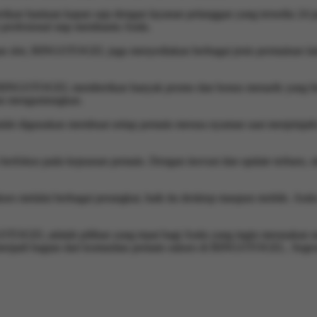
n bantuan kapan saja dengan layanan pelanggan yang tersedia 24 jam
 profesional siap membantu Anda.
 slot, BINGOTOGEL juga menyediakan berbagai jenis permainan lainny
 BINGOTOGEL memberikan banyak promo dan bonus menarik yang bisa
an menguntungkan.
ah digunakan membuat setiap pemain merasa nyaman saat menjelajahi 
fokus pada kepuasan pemain. Dengan inovasi dan update terbaru, si
melalui berbagai perangkat, baik itu desktop maupun mobile. Anda d
GEL adalah pilihan yang tepat bagi Anda yang ingin merasakan sens
enjadi bagian dari komunitas pemain sukses di BINGOTOGEL. Segera d