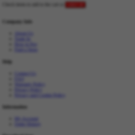
Check items to add to the cart or
select all
Company Info
About Us
Trade In
How to Pay
Find a Store
Help
Contact Us
FAQ
Warranty Policy
Privacy Policy
Privacy and Cookie Policy
Information
My Account
Order History