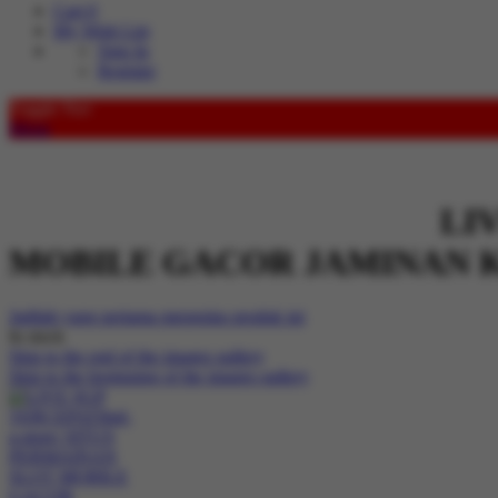
Cart
0
My Wish List
Sign In
Register
Toggle Nav
Menu
BINGOTOGEL
SITUS GA
SLOT GACOR HARI INI
LI
MOBILE GACOR JAMINAN 
Jadilah yang pertama mengulas produk ini
In stock
Skip to the end of the images gallery
Skip to the beginning of the images gallery