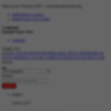
Situs Gacor Terbaru 2025 :
corporatesales@slot.ng
hidden
Store Locator
hidden
Track Your Order
Language
Default Store View
Android
Toggle Nav
Search
Search
Search
hidden
Call us 24/7