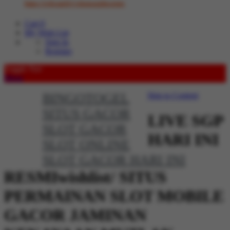
https://rebrand.ly/whatsappbosstoto
Cart
0
My Wish List
Sign In
Register
Toggle Nav
Menu
BINGOTOGEL
Skip to Content
SITUS GACOR
LIVE SGP
SLOT GACOR
HARI INI
SLOT ONLINE
SLOT GACOR HARI INI
RESMIwishlist/ SITUS
PERMAINAN SLOT MOBILE
GACOR JAMINAN