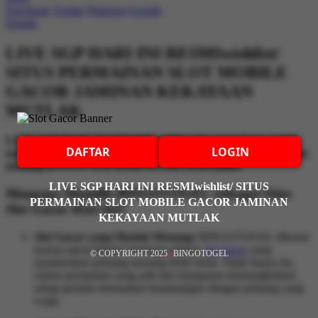
Facebook
Twitter
Pinterest
Google
Details
LIVE SGP HARI INI RESMIwishlist/
SITUS PERMAINAN SLOT MOBILE
GACOR JAMINAN KEKAYAAN
MUTLAK
LIVE SGP HARI INI RESMIwishlist/ slot permainan mobile
DAFTAR
LOGIN
untuk hp android dan ios hari ini, aplikasi slot terbaik jaminan
menang di LIVE SGP HARI INI RESMIwishlist/
LIVE SGP HARI INI RESMIwishlist/ SITUS
Mengapa Memilih BINGOTOGEL Sebagai Situs
PERMAINAN SLOT MOBILE GACOR JAMINAN
Slot Gacor Hari Ini?
KEKAYAAN MUTLAK
Slot Gacor yang Mudah Menang:
BINGOTOGEL dikenal
karena menyediakan berbagai pilihan
slot gacor
yang
© COPYRIGHT 2025
|
BINGOTOGEL
memberikan peluang menang lebih besar. Tidak hanya itu,
sistem permainan yang adil dan transparan memungkinkan
setiap pemain merasakan kemenangan dengan peluang yang
wajar.