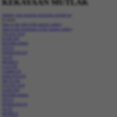
KEKAYAAN MUTLAK
Jadilah yang pertama mengulas produk ini
In stock
Skip to the end of the images gallery
Skip to the beginning of the images gallery