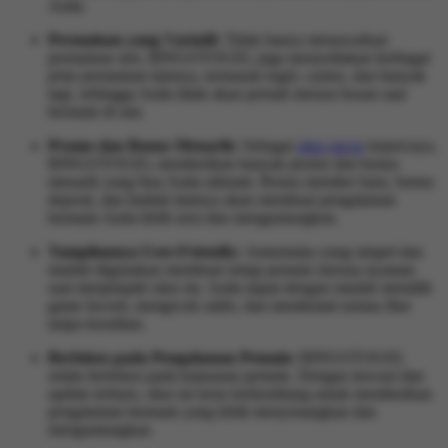
Anda.
Permainan yang Variatif:
Tidak hanya menawarkan
permainan slot, BINGOTOGEL juga menyediakan berbagai
jenis permainan lainnya, termasuk togel, casino, dan banyak
lagi, sehingga Anda tidak akan pernah merasa bosan saat
bermain di sini.
Promo dan Bonus Menarik:
Sebagai
situs gacor
terpercaya,
BINGOTOGEL memberikan banyak promo dan bonus
menarik yang bisa Anda nikmati. Bonus member baru, bonus
deposit, dan hadiah lainnya akan membuat pengalaman
bermain Anda lebih seru dan menguntungkan.
Tampilannya User-Friendly:
Antarmuka yang simpel dan
mudah digunakan membuat setiap pemain merasa nyaman
saat menjelajahi situs ini. Anda dapat dengan mudah memilih
game favorit, mengecek saldo, dan menikmati semua fitur
tanpa kesulitan.
Berfokus pada Pengalaman Pemain:
BINGOTOGEL
selalu berfokus pada kepuasan pemain. Dengan inovasi dan
update terbaru, situs ini terus berkembang untuk memberikan
pengalaman bermain yang lebih menyenangkan dan
menguntungkan.