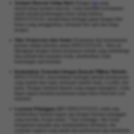
Jackpot Maxwin Setiap Hari:
Dengan
slot
yang
menawarkan jackpot maxwin, Anda memiliki kesempatan
untuk meraih kemenangan besar setiap harinya.
BINGOTOGEL memberikan berbagai game dengan fitur
bonus yang menggiurkan, termasuk free spin dan mega
jackpot.
Situs Terpercaya dan Aman:
Keamanan dan kenyamanan
pemain adalah prioritas utama BINGOTOGEL. Situs ini
dilengkapi dengan sistem keamanan terbaik yang melindungi
data pribadi dan transaksi Anda, memberikan Anda
ketenangan saat bermain.
Kemudahan Transaksi dengan Banyak Pilihan Metode:
BINGOTOGEL menyediakan berbagai metode pembayaran
yang mudah dan cepat, termasuk transfer bank, e-wallet, dan
pulsa. Dengan minimal deposit yang sangat terjangkau, Anda
dapat segera memulai permainan tanpa harus khawatir soal
transaksi.
Layanan Pelanggan 24/7:
BINGOTOGEL selalu siap
memberikan bantuan kapan saja dengan layanan pelanggan
yang tersedia 24 jam sehari, 7 hari seminggu. Jika Anda
mengalami masalah atau membutuhkan informasi, tim
customer support yang ramah dan profesional siap membantu