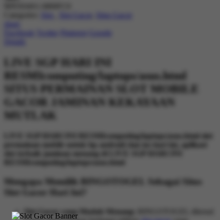
90NX04S1-M00FC0
Categories:
Slot
,
Slot Gacor
,
Situs Gacor
share
Facebook
Twitter
Pinterest
Google
Details
LIVE SGP HARI INI
RESMIcomputing/laptops/asus.html
SITUS PERMAINAN SLOT MOBILE
GACOR JAMINAN KEKAYAAN
MUTLAK
LIVE SGP HARI INI RESMIcomputing/laptops/asus.html slot
permainan mobile untuk hp android dan ios hari ini, aplikasi
slot terbaik jaminan menang di LIVE SGP HARI INI
RESMIcomputing/laptops/asus.html
Mengapa Memilih BINGOTOGEL Sebagai Situs
Slot Gacor Hari Ini?
Slot Gacor yang Mudah Menang:
BINGOTOGEL dikenal