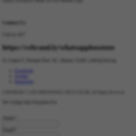
Enjoy Exclusive deals on our Mobile App
Contact Us
Call us 24/7
https://rebrand.ly/whatsappbosstoto
Jl. Letjen S. Parman Kav. 81, Jakarta 11420.
order@slot.ng
Facebook
Twitter
Instagram
COPYRIGHT © 2025 BINGOTOGEL SITUS GACOR. All Rights Reserved
We Using Safe Payment For
Name
*
Email
*