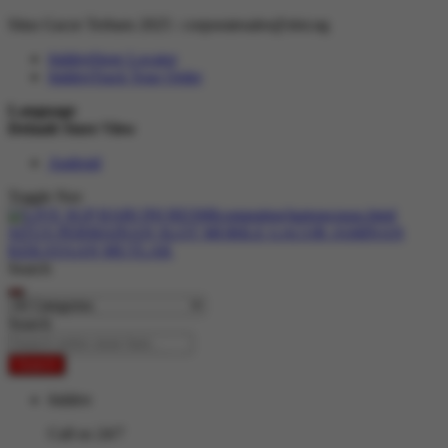
Situs Gacor Terbaru 2025 :
corporatesales@slot.ng
hidden
Store Locator
hidden
Track Your Order
Language
Default Store View
Android
Toggle Nav
Search
Search
Search
hidden
Call us 24/7