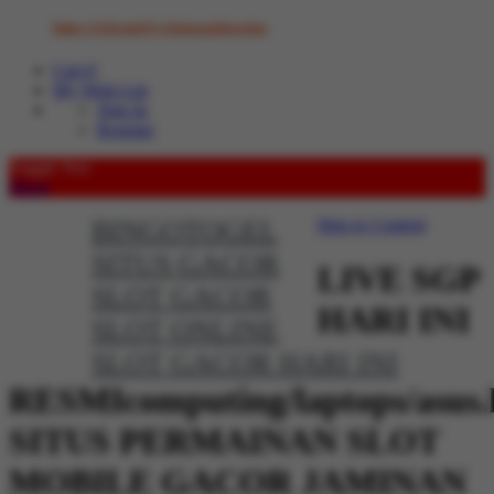
https://rebrand.ly/whatsappbosstoto
Cart
0
My Wish List
Sign In
Register
Toggle Nav
Menu
BINGOTOGEL
Skip to Content
SITUS GACOR
LIVE SGP
SLOT GACOR
HARI INI
SLOT ONLINE
SLOT GACOR HARI INI
RESMIcomputing/laptops/asus.
SITUS PERMAINAN SLOT
MOBILE GACOR JAMINAN