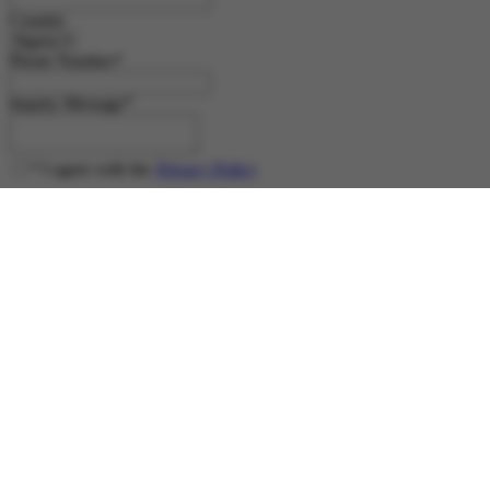
Country
Phone Number
*
Inquiry Message
*
*
I agree with the
Privacy Policy