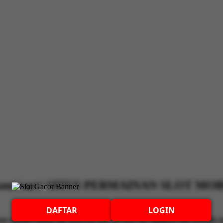
heckout/cart/ SITUS PERMAINAN SLOT
DAFTAR
LOGIN
n mobile untuk hp android dan ios hari ini, aplikasi slot terb