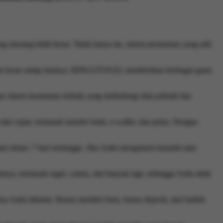
 menang lebih besar. Tidak hanya itu, sistem permainan yang adil
an besar setiap harinya. BINGOTOGEL memberikan berbagai game
sistem keamanan terbaik yang melindungi data pribadi dan
epat, termasuk transfer bank, e-wallet, dan pulsa. Dengan
 sehari, 7 hari seminggu. Jika Anda mengalami masalah atau
a, termasuk togel, casino, dan banyak lagi, sehingga Anda tidak
 Anda nikmati. Bonus member baru, bonus deposit, dan hadiah