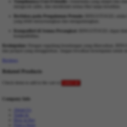
Tampilannya User-Friendly:
Antarmuka yang simpel dan mud
mengecek saldo, dan menikmati semua fitur tanpa kesulitan.
Berfokus pada Pengalaman Pemain:
BINGOTOGEL selalu ber
yang lebih menyenangkan dan menguntungkan.
Kompatibel di Semua Perangkat:
BINGOTOGEL dapat diakses 
kompatibilitas.
Kesimpulan:
Dengan segudang keuntungan yang ditawarkan, BINGOTO
dan jackpot yang menggiurkan. Jangan lewatkan kesempatan untuk m
Reviews
Related Products
Check items to add to the cart or
select all
Company Info
About Us
Trade In
How to Pay
Find a Store