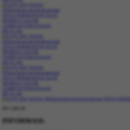
RP 1,000.00
INFORMASI: