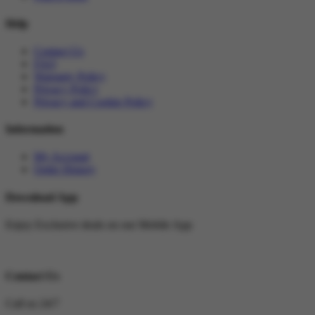
Help
Contact Us
FAQ
Warranty Policy
Privacy Policy
Privacy and Cookie Policy
Information
My Account
Order History
Download App
Enjoy Exclusive deals on our Mobile App
Contact Us
Call us 24/7