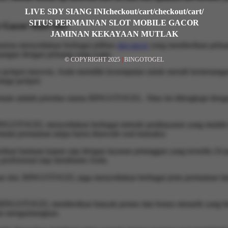
LIVE SDY SIANG INIcheckout/cart/checkout/cart/
SITUS PERMAINAN SLOT MOBILE GACOR
Gacor Hari Ini?
JAMINAN KEKAYAAN MUTLAK
ena menyediakan berbagai pilihan
slot gacor
yang memberikan peluang
angan dengan peluang yang wajar.
© COPYRIGHT 2025
|
BINGOTOGEL
jackpot maxwin, Anda memiliki kesempatan untuk meraih kemenang
mega jackpot.
n adalah prioritas utama BINGOTOGEL. Situs ini dilengkapi dengan 
NGOTOGEL menyediakan berbagai metode pembayaran yang mudah dan c
ulai permainan tanpa harus khawatir soal transaksi.
n bantuan kapan saja dengan layanan pelanggan yang tersedia 24 jam
 profesional siap membantu Anda.
 slot, BINGOTOGEL juga menyediakan berbagai jenis permainan lainny
 BINGOTOGEL memberikan banyak promo dan bonus menarik yang bisa
an menguntungkan.