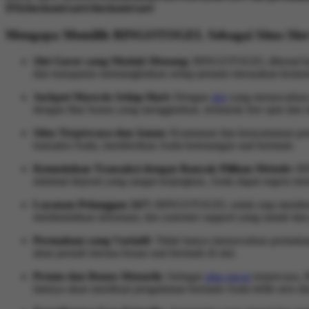
INIcheckout/cart/checkout/cart/
Mengapa Memilih BINGOTOGEL Sebagai Situs Slot 
Slot Gacor yang Mudah Menang:
BINGOTOGEL dikenal kar
dan transparan memungkinkan setiap pemain merasakan kemen
Jackpot Maxwin Setiap Hari:
Dengan
slot
yang menawarkan 
dengan fitur bonus yang menggiurkan, termasuk free spin dan 
Situs Terpercaya dan Aman:
Keamanan dan kenyamanan pemai
transaksi Anda, memberikan Anda ketenangan saat bermain.
Kemudahan Transaksi dengan Banyak Pilihan Metode:
BI
minimal deposit yang sangat terjangkau, Anda dapat segera mem
Layanan Pelanggan 24/7:
BINGOTOGEL selalu siap memberika
membutuhkan informasi, tim customer support yang ramah dan
Permainan yang Variatif:
Tidak hanya menawarkan permainan
akan pernah merasa bosan saat bermain di sini.
Promo dan Bonus Menarik:
Sebagai
situs gacor
terpercaya,
lainnya akan membuat pengalaman bermain Anda lebih seru d