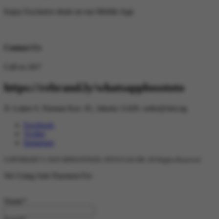
Enjoy Exclusive deals on our Mobile App
Contact Us
Call us 24/7
https://rebrand.ly/whatsappbosstoto
Jl. Letjen S. Parman Kav. 81, Jakarta 11420.
order@slot.ng
Facebook
Twitter
Instagram
COPYRIGHT © 2025 BINGOTOGEL SITUS GACOR. All Rights Reserved
We Using Safe Payment For
Name
*