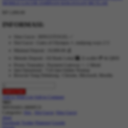
RP 1,000.00
INFORMASI:
Situs Gacor : BINGOTOGEL ✅
Slot Gacor : Gates of Olympus ⚡, mahjong ways 2 🀄
Minimal Deposit : 10,000.00 💰
Metode Deposit : All Bank Lokal 🏧, E-wallet 💳 & QRIS
Proses Transaksi : Payment Gateway +- 1 Menit
Jam Oprasional : 7/24 Jam Online Nontop
Browser Yang Didukung : Chrome, Microsoft, Mozilla
Add to Cart
Add to Wish List
Add to Compare
SKU
90NX04S1-M00FC0
Categories:
Slot
,
Slot Gacor
,
Situs Gacor
share
Facebook
Twitter
Pinterest
Google
Details