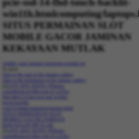
pcie-ssd-14-fhd-touch-backlit-
win11h.htmlcomputing/laptops.
SITUS PERMAINAN SLOT
MOBILE GACOR JAMINAN
KEKAYAAN MUTLAK
Jadilah yang pertama mengulas produk ini
In stock
Skip to the end of the images gallery
Skip to the beginning of the images gallery