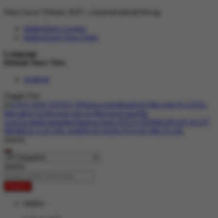
Situs Gacor Terbaru 2025 :
corporatesales@slot.ng
hidden
Store Locator
hidden
Track Your Order
Language
Default Store View
Android
Toggle Nav
Search
Search
Search
hidden