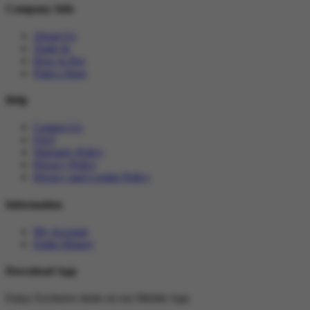
Company Info
About Us
Trade In
How to Pay
Find a Store
Help
Contact Us
FAQ
Warranty Policy
Privacy Policy
Privacy and Cookie Policy
Information
My Account
Order History
Download App
Enjoy Exclusive deals on our Mobile App