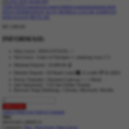
RP 1,000.00
INFORMASI:
Situs Gacor : BINGOTOGEL ✅
Slot Gacor : Gates of Olympus ⚡, mahjong ways 2 🀄
Minimal Deposit : 10,000.00 💰
Metode Deposit : All Bank Lokal 🏧, E-wallet 💳 & QRIS
Proses Transaksi : Payment Gateway +- 1 Menit
Jam Oprasional : 7/24 Jam Online Nontop
Browser Yang Didukung : Chrome, Microsoft, Mozilla
Add to Cart
Add to Wish List
Add to Compare
SKU
90NX04S1-M00FC0
Categories:
Slot
,
Slot Gacor
,
Situs Gacor