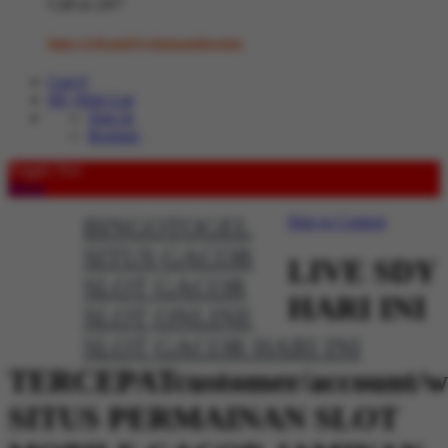
Call us 24/7
https://rebrand.ly/whatsappbosstoto
Cart
0
My Wish List
Sign In
Register
Toggle Nav
Menu
BINGOTOGEL
Skip to Content
SITUS GACOR
LIVE SDY
SLOT GACOR
HARI INI
SLOT ONLINE
SLOT GACOR HARI INI
TERCEPATcustomer/account/wis
SITUS PERMAINAN SLOT