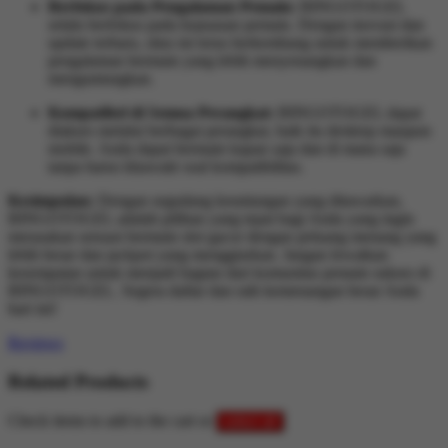
Berfokus pada Pengalaman Pemain:
BINGOTOGEL
selalu berfokus pada kepuasan pemain. Dengan inovasi dan
update terbaru, situs ini terus berkembang untuk memberikan
pengalaman bermain yang lebih menyenangkan dan
menguntungkan.
Kompatibel di Semua Perangkat:
BINGOTOGEL dapat
diakses melalui berbagai perangkat, baik itu desktop maupun
mobile. Anda dapat bermain kapan saja dan di mana saja
tanpa harus khawatir soal kompatibilitas.
Kesimpulan:
Dengan segudang keuntungan yang ditawarkan,
BINGOTOGEL adalah pilihan yang tepat bagi Anda yang ingin
merasakan sensasi bermain slot gacor dengan peluang menang yang
lebih besar dan jackpot yang menggiurkan. Jangan lewatkan
kesempatan untuk menjadi bagian dari komunitas pemain sukses di
BINGOTOGEL. Segera daftar dan raih kemenangan besar Anda
hari ini!
Reviews
Related Products
Check items to add to the cart or
select all