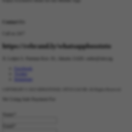
Enjoy Exclusive deals on our Mobile App
Contact Us
Call us 24/7
https://rebrand.ly/whatsappbosstoto
Jl. Letjen S. Parman Kav. 81, Jakarta 11420.
order@slot.ng
Facebook
Twitter
Instagram
COPYRIGHT © 2025 BINGOTOGEL SITUS GACOR. All Rights Reserved
We Using Safe Payment For
Name
*
Email
*