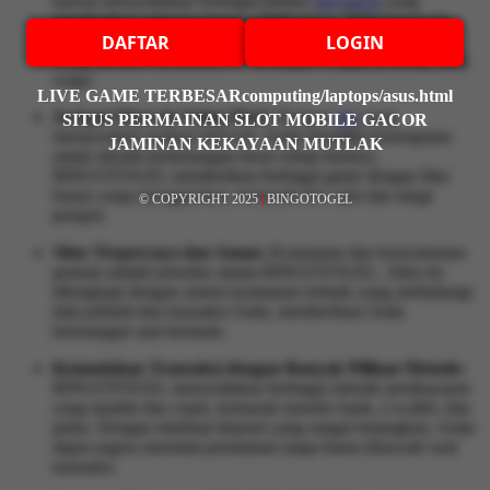
karena menyediakan berbagai pilihan
slot gacor
yang
memberikan peluang menang lebih besar. Tidak hanya itu,
DAFTAR
LOGIN
sistem permainan yang adil dan transparan memungkinkan
setiap pemain merasakan kemenangan dengan peluang yang
wajar.
LIVE GAME TERBESARcomputing/laptops/asus.html
Jackpot Maxwin Setiap Hari:
Dengan
slot
yang
SITUS PERMAINAN SLOT MOBILE GACOR
menawarkan jackpot maxwin, Anda memiliki kesempatan
JAMINAN KEKAYAAN MUTLAK
untuk meraih kemenangan besar setiap harinya.
BINGOTOGEL memberikan berbagai game dengan fitur
bonus yang menggiurkan, termasuk free spin dan mega
© COPYRIGHT 2025
|
BINGOTOGEL
jackpot.
Situs Terpercaya dan Aman:
Keamanan dan kenyamanan
pemain adalah prioritas utama BINGOTOGEL. Situs ini
dilengkapi dengan sistem keamanan terbaik yang melindungi
data pribadi dan transaksi Anda, memberikan Anda
ketenangan saat bermain.
Kemudahan Transaksi dengan Banyak Pilihan Metode:
BINGOTOGEL menyediakan berbagai metode pembayaran
yang mudah dan cepat, termasuk transfer bank, e-wallet, dan
pulsa. Dengan minimal deposit yang sangat terjangkau, Anda
dapat segera memulai permainan tanpa harus khawatir soal
transaksi.