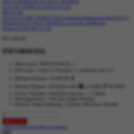
RP 1,000.00
INFORMASI:
Situs Gacor : BINGOTOGEL ✅
Slot Gacor : Gates of Olympus ⚡, mahjong ways 2 🀄
Minimal Deposit : 10,000.00 💰
Metode Deposit : All Bank Lokal 🏧, E-wallet 💳 & QRIS
Proses Transaksi : Payment Gateway +- 1 Menit
Jam Oprasional : 7/24 Jam Online Nontop
Browser Yang Didukung : Chrome, Microsoft, Mozilla
Add to Cart
Add to Wish List
Add to Compare
SKU