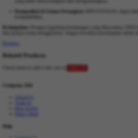
yang lebih menyenangkan dan menguntungkan.
Kompatibel di Semua Perangkat:
BINGOTOGEL dapat diakses 
kompatibilitas.
Kesimpulan:
Dengan segudang keuntungan yang ditawarkan, BINGOTO
dan jackpot yang menggiurkan. Jangan lewatkan kesempatan untuk m
Reviews
Related Products
Check items to add to the cart or
select all
Company Info
About Us
Trade In
How to Pay
Find a Store
Help