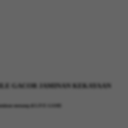
MOBILE GACOR JAMINAN KEKAYAAN
ik jaminan menang di LIVE GAME