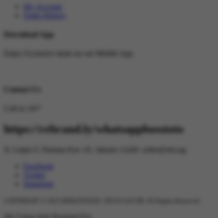
My Account
Order History
Download App
Enjoy Exclusive deals on our Mobile App
Contact Us
Call us 24/7
https://rebrand.ly/whatsappbosstoto
Jl. Letjen S. Parman Kav. 81, Jakarta 11420.
order@slot.ng
Facebook
Twitter
Instagram
COPYRIGHT © 2025 BINGOTOGEL SITUS GACOR. All Rights Reserved
We Using Safe Payment For