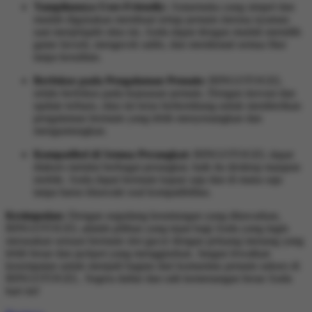
Tampilannya User-Friendly:
Antarmuka yang simpel dan
mudah digunakan membuat setiap pemain merasa nyaman
saat menjelajahi situs ini. Anda dapat dengan mudah memilih
game favorit, mengecek saldo, dan menikmati semua fitur
tanpa kesulitan.
Berfokus pada Pengalaman Pemain:
BINGOTOGEL
selalu berfokus pada kepuasan pemain. Dengan inovasi dan
update terbaru, situs ini terus berkembang untuk memberikan
pengalaman bermain yang lebih menyenangkan dan
menguntungkan.
Kompatibel di Semua Perangkat:
BINGOTOGEL dapat
diakses melalui berbagai perangkat, baik itu desktop maupun
mobile. Anda dapat bermain kapan saja dan di mana saja
tanpa harus khawatir soal kompatibilitas.
Kesimpulan:
Dengan segudang keuntungan yang ditawarkan,
BINGOTOGEL adalah pilihan yang tepat bagi Anda yang ingin
merasakan sensasi bermain slot gacor dengan peluang menang yang
lebih besar dan jackpot yang menggiurkan. Jangan lewatkan
kesempatan untuk menjadi bagian dari komunitas pemain sukses di
BINGOTOGEL. Segera daftar dan raih kemenangan besar Anda
hari ini!