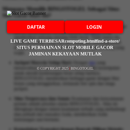
Mengapa Memilih BINGOTOGEL Sebagai Situs
Slot Gacor Hari Ini?
DAFTAR
LOGIN
Slot Gacor yang Mudah Menang:
BINGOTOGEL dikenal
karena menyediakan berbagai pilihan
slot gacor
yang
memberikan peluang menang lebih besar. Tidak hanya itu,
LIVE GAME TERBESARcomputing.htmlfind-a-store/
sistem permainan yang adil dan transparan memungkinkan
setiap pemain merasakan kemenangan dengan peluang yang
SITUS PERMAINAN SLOT MOBILE GACOR
wajar.
JAMINAN KEKAYAAN MUTLAK
Jackpot Maxwin Setiap Hari:
Dengan
slot
yang
menawarkan jackpot maxwin, Anda memiliki kesempatan
© COPYRIGHT 2025
|
BINGOTOGEL
untuk meraih kemenangan besar setiap harinya.
BINGOTOGEL memberikan berbagai game dengan fitur
bonus yang menggiurkan, termasuk free spin dan mega
jackpot.
Situs Terpercaya dan Aman:
Keamanan dan kenyamanan
pemain adalah prioritas utama BINGOTOGEL. Situs ini
dilengkapi dengan sistem keamanan terbaik yang melindungi
data pribadi dan transaksi Anda, memberikan Anda
ketenangan saat bermain.
Kemudahan Transaksi dengan Banyak Pilihan Metode: