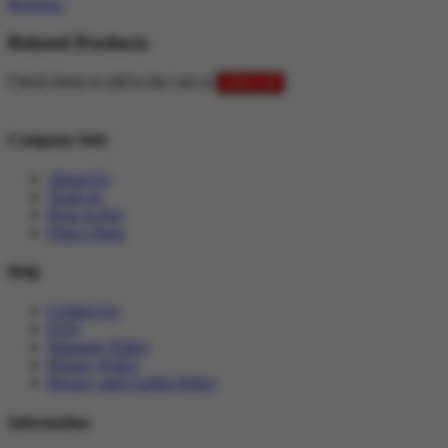
Reviews
Related Products
Check items to add to the cart or
select all
Company Info
About Us
Trade In
How to Pay
Find a Store
Help
Contact Us
FAQ
Warranty Policy
Privacy Policy
Privacy and Cookie Policy
Information