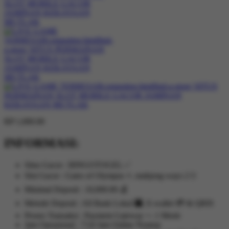
RP 1,000.00
INFORMASI:
Situs Gacor : BINGOTOGEL ✅
Slot Gacor : Gates of Olympus ⚡, mahjong ways 2 🀄
Minimal Deposit : 10,000.00 💰
Metode Deposit : All Bank Lokal 🏧, E-wallet 💳 & QRIS
Proses Transaksi : Payment Gateway +- 1 Menit
Jam Oprasional : 7/24 Jam Online Nontop