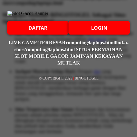
store/computing/laptops.html
Mengapa Memilih BINGOTOGEL Sebagai Situs
Slot Gacor Hari Ini?
DAFTAR
LOGIN
Slot Gacor yang Mudah Menang:
BINGOTOGEL dikenal
karena menyediakan berbagai pilihan
slot gacor
yang
LIVE GAME TERBESARcomputing/laptops.htmlfind-a-
memberikan peluang menang lebih besar. Tidak hanya itu,
store/computing/laptops.html SITUS PERMAINAN
sistem permainan yang adil dan transparan memungkinkan
setiap pemain merasakan kemenangan dengan peluang yang
SLOT MOBILE GACOR JAMINAN KEKAYAAN
wajar.
MUTLAK
Jackpot Maxwin Setiap Hari:
Dengan
slot
yang
menawarkan jackpot maxwin, Anda memiliki kesempatan
© COPYRIGHT 2025
|
BINGOTOGEL
untuk meraih kemenangan besar setiap harinya.
BINGOTOGEL memberikan berbagai game dengan fitur
bonus yang menggiurkan, termasuk free spin dan mega
jackpot.
Situs Terpercaya dan Aman:
Keamanan dan kenyamanan
pemain adalah prioritas utama BINGOTOGEL. Situs ini
dilengkapi dengan sistem keamanan terbaik yang melindungi
data pribadi dan transaksi Anda, memberikan Anda
ketenangan saat bermain.