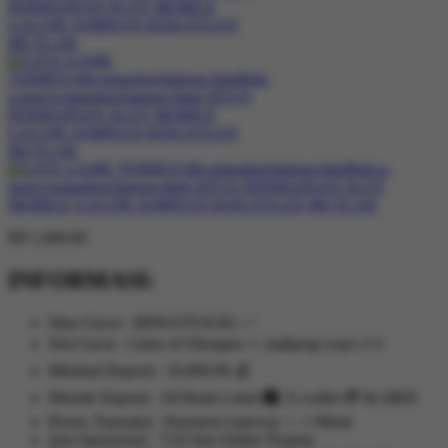
RP 1,000.00
INFORMASI:
Situs Gacor : BINGOTOGEL ✅
Slot Gacor : Gates of Olympus ⚡, mahjong ways 2 🀄
Minimal Deposit : 10,000.00 💰
Metode Deposit : All Bank Lokal 🏧, E-wallet 💳 & QRIS
Proses Transaksi : Payment Gateway +- 1 Menit
Jam Oprasional : 7/24 Jam Online Nontop