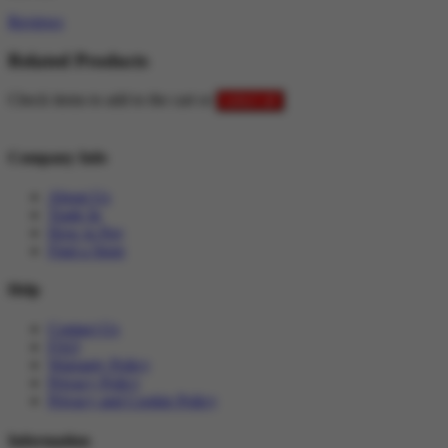
Reviews
Related Products
Check items to add to the cart or
select all
Company Info
About Us
Trade In
How to Pay
Find a Store
Help
Contact Us
FAQ
Warranty Policy
Privacy Policy
Privacy and Cookie Policy
Information