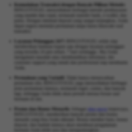
Kemudahan Transaksi dengan Banyak Pilihan Metode:
BINGOTOGEL menyediakan berbagai metode pembayaran
yang mudah dan cepat, termasuk transfer bank, e-wallet, dan
pulsa. Dengan minimal deposit yang sangat terjangkau, Anda
dapat segera memulai permainan tanpa harus khawatir soal
transaksi.
Layanan Pelanggan 24/7:
BINGOTOGEL selalu siap
memberikan bantuan kapan saja dengan layanan pelanggan
yang tersedia 24 jam sehari, 7 hari seminggu. Jika Anda
mengalami masalah atau membutuhkan informasi, tim
customer support yang ramah dan profesional siap membantu
Anda.
Permainan yang Variatif:
Tidak hanya menawarkan
permainan slot, BINGOTOGEL juga menyediakan berbagai
jenis permainan lainnya, termasuk togel, casino, dan banyak
lagi, sehingga Anda tidak akan pernah merasa bosan saat
bermain di sini.
Promo dan Bonus Menarik:
Sebagai
situs gacor
terpercaya,
BINGOTOGEL memberikan banyak promo dan bonus
menarik yang bisa Anda nikmati. Bonus member baru, bonus
deposit, dan hadiah lainnya akan membuat pengalaman
bermain Anda lebih seru dan menguntungkan.