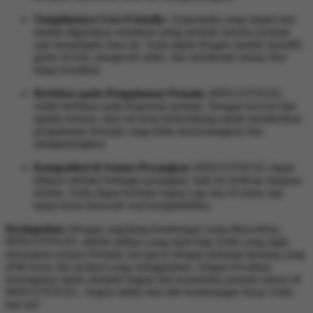
Tampilannya User-Friendly:
Antarmuka yang simpel dan
mudah digunakan membuat setiap pemain merasa nyaman
saat menjelajahi situs ini. Anda dapat dengan mudah memilih
game favorit, mengecek saldo, dan menikmati semua fitur
tanpa kesulitan.
Berfokus pada Pengalaman Pemain:
BINGOTOGEL
selalu berfokus pada kepuasan pemain. Dengan inovasi dan
update terbaru, situs ini terus berkembang untuk memberikan
pengalaman bermain yang lebih menyenangkan dan
menguntungkan.
Kompatibel di Semua Perangkat:
BINGOTOGEL dapat
diakses melalui berbagai perangkat, baik itu desktop maupun
mobile. Anda dapat bermain kapan saja dan di mana saja
tanpa harus khawatir soal kompatibilitas.
Kesimpulan:
Dengan segudang keuntungan yang ditawarkan,
BINGOTOGEL adalah pilihan yang tepat bagi Anda yang ingin
merasakan sensasi bermain slot gacor dengan peluang menang yang
lebih besar dan jackpot yang menggiurkan. Jangan lewatkan
kesempatan untuk menjadi bagian dari komunitas pemain sukses di
BINGOTOGEL. Segera daftar dan raih kemenangan besar Anda
hari ini!