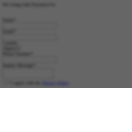
We Using Safe Payment For
Name
*
Email
*
Country
Phone Number
*
Inquiry Message
*
*
I agree with the
Privacy Policy