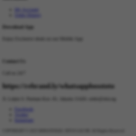
My Account
Order History
Download App
Enjoy Exclusive deals on our Mobile App
Contact Us
Call us 24/7
https://rebrand.ly/whatsappbosstoto
Jl. Letjen S. Parman Kav. 81, Jakarta 11420.
order@slot.ng
Facebook
Twitter
Instagram
COPYRIGHT © 2025 BINGOTOGEL SITUS GACOR. All Rights Reserved