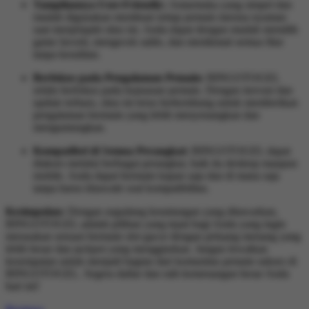
Tampilannya User-Friendly:
Antarmuka yang simpel dan
mudah digunakan membuat setiap pemain merasa nyaman
saat menjelajahi situs ini. Anda dapat dengan mudah memilih
game favorit, mengecek saldo, dan menikmati semua fitur
tanpa kesulitan.
Berfokus pada Pengalaman Pemain:
BINGOTOGEL
selalu berfokus pada kepuasan pemain. Dengan inovasi dan
update terbaru, situs ini terus berkembang untuk memberikan
pengalaman bermain yang lebih menyenangkan dan
menguntungkan.
Kompatibel di Semua Perangkat:
BINGOTOGEL dapat
diakses melalui berbagai perangkat, baik itu desktop maupun
mobile. Anda dapat bermain kapan saja dan di mana saja
tanpa harus khawatir soal kompatibilitas.
Kesimpulan:
Dengan segudang keuntungan yang ditawarkan,
BINGOTOGEL adalah pilihan yang tepat bagi Anda yang ingin
merasakan sensasi bermain slot gacor dengan peluang menang yang
lebih besar dan jackpot yang menggiurkan. Jangan lewatkan
kesempatan untuk menjadi bagian dari komunitas pemain sukses di
BINGOTOGEL. Segera daftar dan raih kemenangan besar Anda
hari ini!