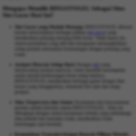
Mengapa Memilih BINGOTOGEL Sebagai Situs
Slot Gacor Hari Ini?
Slot Gacor yang Mudah Menang:
BINGOTOGEL dikenal
karena menyediakan berbagai pilihan
slot gacor
yang
memberikan peluang menang lebih besar. Tidak hanya itu,
sistem permainan yang adil dan transparan memungkinkan
setiap pemain merasakan kemenangan dengan peluang yang
wajar.
Jackpot Maxwin Setiap Hari:
Dengan
slot
yang
menawarkan jackpot maxwin, Anda memiliki kesempatan
untuk meraih kemenangan besar setiap harinya.
BINGOTOGEL memberikan berbagai game dengan fitur
bonus yang menggiurkan, termasuk free spin dan mega
jackpot.
Situs Terpercaya dan Aman:
Keamanan dan kenyamanan
pemain adalah prioritas utama BINGOTOGEL. Situs ini
dilengkapi dengan sistem keamanan terbaik yang melindungi
data pribadi dan transaksi Anda, memberikan Anda
ketenangan saat bermain.
Kemudahan Transaksi dengan Banyak Pilihan Metode: