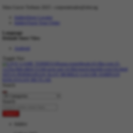
Situs Gacor Terbaru 2025 :
corporatesales@slot.ng
hidden
Store Locator
hidden
Track Your Order
Language
Default Store View
Android
Toggle Nav
Search
Search
Search
hidden