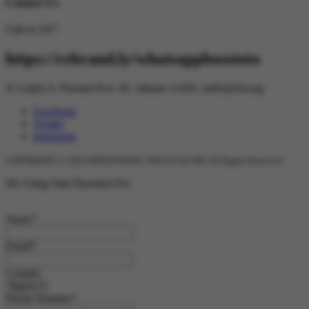
Contact Us
Call us 24/7
https://rebrand.ly/whatsappbosstoto
Jl. Letjen S. Parman Kav. 81, Jakarta 11420.
order@slot.ng
Facebook
Twitter
Instagram
COPYRIGHT © 2025 BINGOTOGEL SITUS GACOR. All Rights Reserved
We Using Safe Payment For
Name
*
Email
*
Country
Phone Number
*