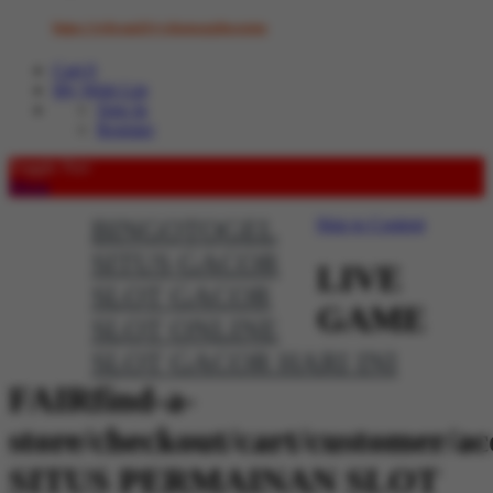
https://rebrand.ly/whatsappbosstoto
Cart
0
My Wish List
Sign In
Register
Toggle Nav
Menu
BINGOTOGEL
Skip to Content
SITUS GACOR
LIVE
SLOT GACOR
GAME
SLOT ONLINE
SLOT GACOR HARI INI
FAIRfind-a-
store/checkout/cart/cust
SITUS PERMAINAN SLOT