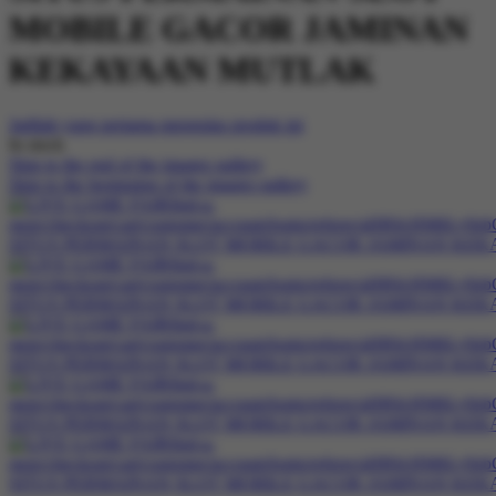
MOBILE GACOR JAMINAN
KEKAYAAN MUTLAK
Jadilah yang pertama mengulas produk ini
In stock
Skip to the end of the images gallery
Skip to the beginning of the images gallery