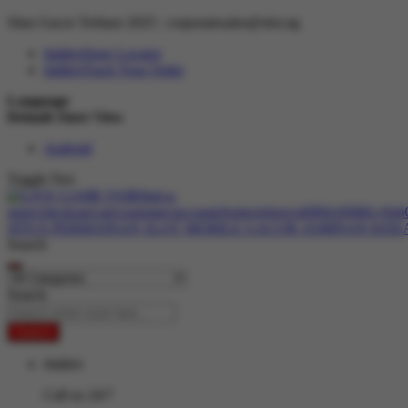
Situs Gacor Terbaru 2025 :
corporatesales@slot.ng
hidden
Store Locator
hidden
Track Your Order
Language
Default Store View
Android
Toggle Nav
Search
Search
Search
hidden
Call us 24/7