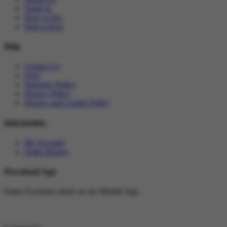
Trade In
How to Pay
Find a Store
Help
Contact Us
FAQ
Warranty Policy
Privacy Policy
Privacy and Cookie Policy
Information
My Account
Order History
Download App
Enjoy Exclusive deals on our Mobile App