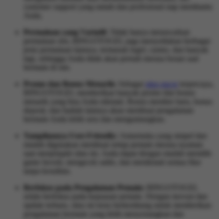
customer support yang ramah dan profesional siap membantu
Anda.
Permainan yang Variatif:
Tidak hanya menawarkan
permainan slot, BINGOTOGEL juga menyediakan berbagai
jenis permainan lainnya, termasuk togel, casino, dan banyak
lagi, sehingga Anda tidak akan pernah merasa bosan saat
bermain di sini.
Promo dan Bonus Menarik:
Sebagai
situs gacor
terpercaya,
BINGOTOGEL memberikan banyak promo dan bonus
menarik yang bisa Anda nikmati. Bonus member baru, bonus
deposit, dan hadiah lainnya akan membuat pengalaman
bermain Anda lebih seru dan menguntungkan.
Tampilannya User-Friendly:
Antarmuka yang simpel dan
mudah digunakan membuat setiap pemain merasa nyaman
saat menjelajahi situs ini. Anda dapat dengan mudah memilih
game favorit, mengecek saldo, dan menikmati semua fitur
tanpa kesulitan.
Berfokus pada Pengalaman Pemain:
BINGOTOGEL
selalu berfokus pada kepuasan pemain. Dengan inovasi dan
update terbaru, situs ini terus berkembang untuk memberikan
pengalaman bermain yang lebih menyenangkan dan