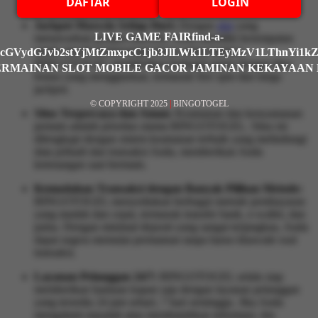
DAFTAR
LOGIN
wajar.
Jackpot Maxwin Setiap Hari:
Dengan
slot
yang
LIVE GAME FAIRfind-a-
menawarkan jackpot maxwin, Anda memiliki kesempatan
untuk meraih kemenangan besar setiap harinya.
3VzLWV4cGVydGJvb2stYjMtZmxpcC1jb3JlLWk1LTEyMzV1LThnY
BINGOTOGEL memberikan berbagai game dengan fitur
PERMAINAN SLOT MOBILE GACOR JAMINAN KEKAYAAN
bonus yang menggiurkan, termasuk free spin dan mega
jackpot.
© COPYRIGHT 2025
|
BINGOTOGEL
Situs Terpercaya dan Aman:
Keamanan dan kenyamanan
pemain adalah prioritas utama BINGOTOGEL. Situs ini
dilengkapi dengan sistem keamanan terbaik yang melindungi
data pribadi dan transaksi Anda, memberikan Anda
ketenangan saat bermain.
Kemudahan Transaksi dengan Banyak Pilihan Metode:
BINGOTOGEL menyediakan berbagai metode pembayaran
yang mudah dan cepat, termasuk transfer bank, e-wallet, dan
pulsa. Dengan minimal deposit yang sangat terjangkau, Anda
dapat segera memulai permainan tanpa harus khawatir soal
transaksi.
Layanan Pelanggan 24/7:
BINGOTOGEL selalu siap
memberikan bantuan kapan saja dengan layanan pelanggan
yang tersedia 24 jam sehari, 7 hari seminggu. Jika Anda
mengalami masalah atau membutuhkan informasi, tim