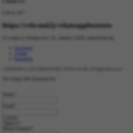
Contact Us
Call us 24/7
https://rebrand.ly/whatsappbosstoto
Jl. Letjen S. Parman Kav. 81, Jakarta 11420.
order@slot.ng
Facebook
Twitter
Instagram
COPYRIGHT © 2025 BINGOTOGEL SITUS GACOR. All Rights Reserved
We Using Safe Payment For
Name
*
Email
*
Country
Phone Number
*