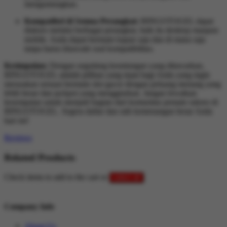
menguntungkan.
Kompatibel di Semua Perangkat:
BINGOTOGEL dapat
diakses melalui berbagai perangkat, baik itu desktop maupun
mobile. Anda dapat bermain kapan saja dan di mana saja
tanpa harus khawatir soal kompatibilitas.
Kesimpulan:
Dengan segudang keuntungan yang ditawarkan,
BINGOTOGEL adalah pilihan yang tepat bagi Anda yang ingin
merasakan sensasi bermain slot gacor dengan peluang menang yang
lebih besar dan jackpot yang menggiurkan. Jangan lewatkan
kesempatan untuk menjadi bagian dari komunitas pemain sukses di
BINGOTOGEL. Segera daftar dan raih kemenangan besar Anda
hari ini!
Reviews
Related Products
Check items to add to the cart or
select all
Company Info
About Us