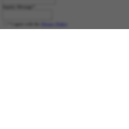
Inquiry Message
*
*
I agree with the
Privacy Policy