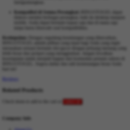
menguntungkan.
Kompatibel di Semua Perangkat:
BINGOTOGEL dapat
diakses melalui berbagai perangkat, baik itu desktop maupun
mobile. Anda dapat bermain kapan saja dan di mana saja
tanpa harus khawatir soal kompatibilitas.
Kesimpulan:
Dengan segudang keuntungan yang ditawarkan,
BINGOTOGEL adalah pilihan yang tepat bagi Anda yang ingin
merasakan sensasi bermain slot gacor dengan peluang menang yang
lebih besar dan jackpot yang menggiurkan. Jangan lewatkan
kesempatan untuk menjadi bagian dari komunitas pemain sukses di
BINGOTOGEL. Segera daftar dan raih kemenangan besar Anda
hari ini!
Reviews
Related Products
Check items to add to the cart or
select all
Company Info
About Us