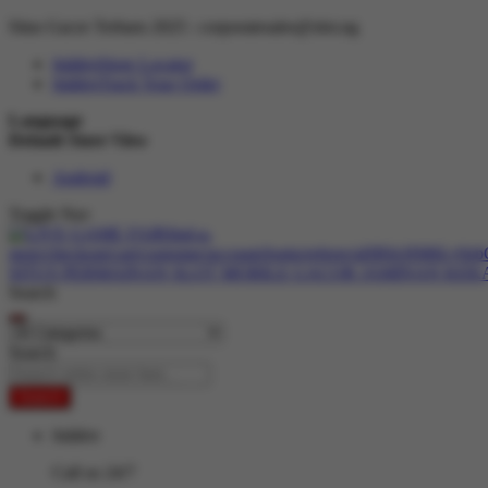
Situs Gacor Terbaru 2025 :
corporatesales@slot.ng
hidden
Store Locator
hidden
Track Your Order
Language
Default Store View
Android
Toggle Nav
Search
Search
Search
hidden
Call us 24/7