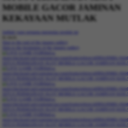
MOBILE GACOR JAMINAN
KEKAYAAN MUTLAK
Jadilah yang pertama mengulas produk ini
In stock
Skip to the end of the images gallery
Skip to the beginning of the images gallery