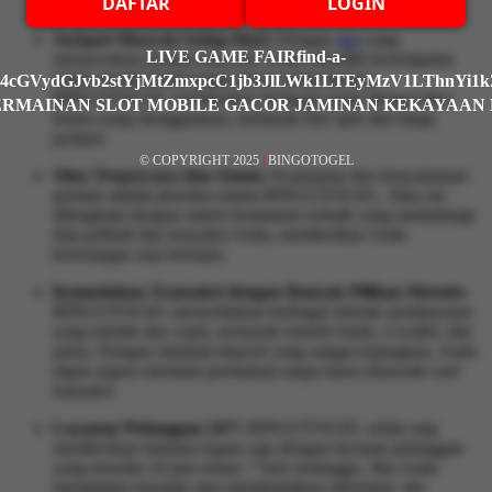
DAFTAR
LOGIN
wajar.
Jackpot Maxwin Setiap Hari:
Dengan
slot
yang
LIVE GAME FAIRfind-a-
menawarkan jackpot maxwin, Anda memiliki kesempatan
untuk meraih kemenangan besar setiap harinya.
c3VzLWV4cGVydGJvb2stYjMtZmxpcC1jb3JlLWk1LTEyMzV1LTh
BINGOTOGEL memberikan berbagai game dengan fitur
PERMAINAN SLOT MOBILE GACOR JAMINAN KEKAYAAN
bonus yang menggiurkan, termasuk free spin dan mega
jackpot.
© COPYRIGHT 2025
|
BINGOTOGEL
Situs Terpercaya dan Aman:
Keamanan dan kenyamanan
pemain adalah prioritas utama BINGOTOGEL. Situs ini
dilengkapi dengan sistem keamanan terbaik yang melindungi
data pribadi dan transaksi Anda, memberikan Anda
ketenangan saat bermain.
Kemudahan Transaksi dengan Banyak Pilihan Metode:
BINGOTOGEL menyediakan berbagai metode pembayaran
yang mudah dan cepat, termasuk transfer bank, e-wallet, dan
pulsa. Dengan minimal deposit yang sangat terjangkau, Anda
dapat segera memulai permainan tanpa harus khawatir soal
transaksi.
Layanan Pelanggan 24/7:
BINGOTOGEL selalu siap
memberikan bantuan kapan saja dengan layanan pelanggan
yang tersedia 24 jam sehari, 7 hari seminggu. Jika Anda
mengalami masalah atau membutuhkan informasi, tim