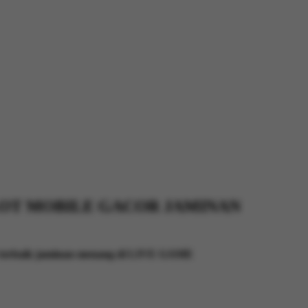
AN SLOT MOBILE GACOR JAMINAN
lot terbaik jaminan menang di LIVE GAME