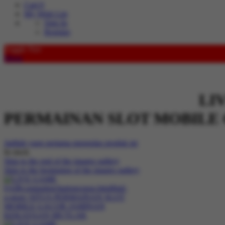
Cart
0
My Wish List
Sign In
Register
Toggle Nav
Menu
BINGOTOGEL
SITUS GA
SLOT GACOR HARI INI
LIV
PERMAINAN SLOT MOBILE
Jadilah yang pertama mengulas produk ini
In stock
Skip to the end of the images gallery
Skip to the beginning of the images gallery