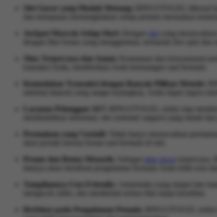
Slot Gacor yang Mudah Menang:
BINGOTOGEL dikenal kar
dan transparan memungkinkan setiap pemain merasakan kemen
Jackpot Maxwin Setiap Hari:
Dengan
slot
yang menawarkan 
dengan fitur bonus yang menggiurkan, termasuk free spin dan 
Situs Terpercaya dan Aman:
Keamanan dan kenyamanan pemai
transaksi Anda, memberikan Anda ketenangan saat bermain.
Kemudahan Transaksi dengan Banyak Pilihan Metode:
BI
minimal deposit yang sangat terjangkau, Anda dapat segera mem
Layanan Pelanggan 24/7:
BINGOTOGEL selalu siap memberika
membutuhkan informasi, tim customer support yang ramah dan
Permainan yang Variatif:
Tidak hanya menawarkan permainan
akan pernah merasa bosan saat bermain di sini.
Promo dan Bonus Menarik:
Sebagai
situs gacor
terpercaya,
lainnya akan membuat pengalaman bermain Anda lebih seru d
Tampilannya User-Friendly:
Antarmuka yang simpel dan mud
mengecek saldo, dan menikmati semua fitur tanpa kesulitan.
Berfokus pada Pengalaman Pemain:
BINGOTOGEL selalu ber