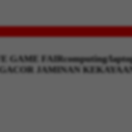
COR
SLOT GACOR
SLOT O
E GAME FAIRcomputing/laptops/
 GACOR JAMINAN KEKAYAA