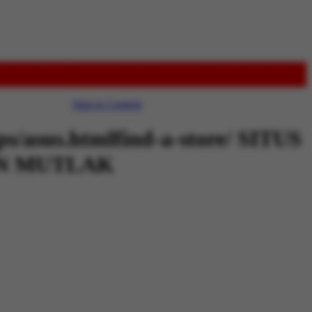
NLINE
Skip to Content
asus.htmlfind-a-store/ SITUS
N MUTLAK