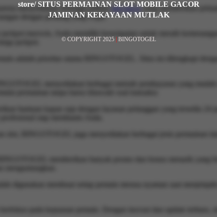
store/ SITUS PERMAINAN SLOT MOBILE GACOR
ena menyediakan berbagai pilihan
slot gacor
yang memberikan peluang
JAMINAN KEKAYAAN MUTLAK
angan dengan peluang yang wajar.
jackpot maxwin, Anda memiliki kesempatan untuk meraih kemenang
© COPYRIGHT 2025
|
BINGOTOGEL
mega jackpot.
n adalah prioritas utama BINGOTOGEL. Situs ini dilengkapi dengan 
NGOTOGEL menyediakan berbagai metode pembayaran yang mudah dan c
ulai permainan tanpa harus khawatir soal transaksi.
n bantuan kapan saja dengan layanan pelanggan yang tersedia 24 jam
 profesional siap membantu Anda.
 slot, BINGOTOGEL juga menyediakan berbagai jenis permainan lainny
 BINGOTOGEL memberikan banyak promo dan bonus menarik yang bisa
an menguntungkan.
ah digunakan membuat setiap pemain merasa nyaman saat menjelajahi 
fokus pada kepuasan pemain. Dengan inovasi dan update terbaru, si