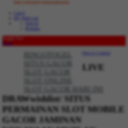
https://rebrand.ly/whatsappbosstoto
Cart
0
My Wish List
Sign In
Register
Toggle Nav
Menu
BINGOTOGEL
Skip to Content
SITUS GACOR
LIVE
SLOT GACOR
SLOT ONLINE
SLOT GACOR HARI INI
DRAWwishlist/ SITUS
PERMAINAN SLOT MOBILE
GACOR JAMINAN