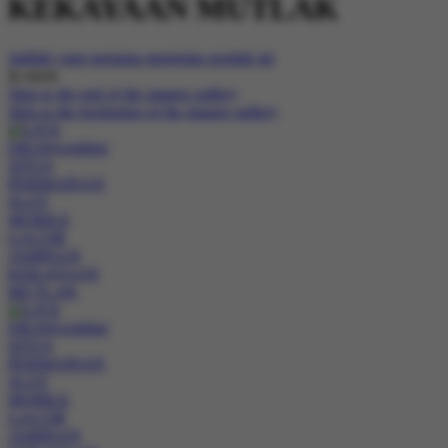
KEKAYAAN MUTLAK
Jadilah yang pertama mengulas produk ini
In stock
Skip to the end of the images gallery
Skip to the beginning of the images gallery