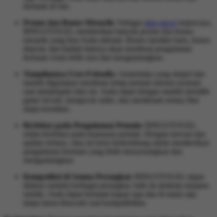
bermain di sini.
Promo dan Bonus Menarik:
Sebagai
situs gacor
terpercaya,
BINGOTOGEL memberikan banyak promo dan bonus
menarik yang bisa Anda nikmati. Bonus member baru, bonus
deposit, dan hadiah lainnya akan membuat pengalaman
bermain Anda lebih seru dan menguntungkan.
Tampilannya User-Friendly:
Antarmuka yang simpel dan
mudah digunakan membuat setiap pemain merasa nyaman
saat menjelajahi situs ini. Anda dapat dengan mudah memilih
game favorit, mengecek saldo, dan menikmati semua fitur
tanpa kesulitan.
Berfokus pada Pengalaman Pemain:
BINGOTOGEL
selalu berfokus pada kepuasan pemain. Dengan inovasi dan
update terbaru, situs ini terus berkembang untuk memberikan
pengalaman bermain yang lebih menyenangkan dan
menguntungkan.
Kompatibel di Semua Perangkat:
BINGOTOGEL dapat
diakses melalui berbagai perangkat, baik itu desktop maupun
mobile. Anda dapat bermain kapan saja dan di mana saja
tanpa harus khawatir soal kompatibilitas.