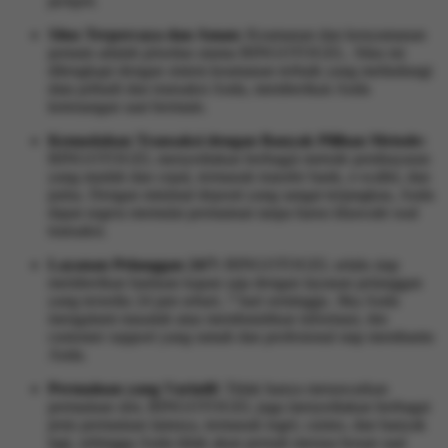
jackpot.
Situs Terpercaya dan Aman:
Keamanan dan kenyamanan
pemain adalah prioritas utama BINGOTOGEL. Situs ini
dilengkapi dengan sistem keamanan terbaik yang melindungi
data pribadi dan transaksi Anda, memberikan Anda
ketenangan saat bermain.
Kemudahan Transaksi dengan Banyak Pilihan Metode:
BINGOTOGEL menyediakan berbagai metode pembayaran
yang mudah dan cepat, termasuk transfer bank, e-wallet, dan
pulsa. Dengan minimal deposit yang sangat terjangkau, Anda
dapat segera memulai permainan tanpa harus khawatir soal
transaksi.
Layanan Pelanggan 24/7:
BINGOTOGEL selalu siap
memberikan bantuan kapan saja dengan layanan pelanggan
yang tersedia 24 jam sehari, 7 hari seminggu. Jika Anda
mengalami masalah atau membutuhkan informasi, tim
customer support yang ramah dan profesional siap membantu
Anda.
Permainan yang Variatif:
Tidak hanya menawarkan
permainan slot, BINGOTOGEL juga menyediakan berbagai
jenis permainan lainnya, termasuk togel, casino, dan banyak
lagi, sehingga Anda tidak akan pernah merasa bosan saat