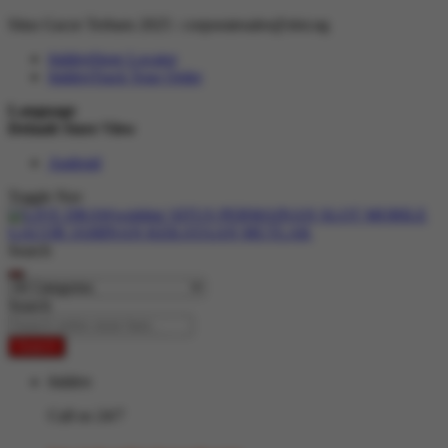
Situs Gacor Terbaru 2025 :
corporatesales@slot.ng
hidden
Store Locator
hidden
Track Your Order
Language
Default Store View
Android
Toggle Nav
Search
Search
Search
hidden
Call us 24/7