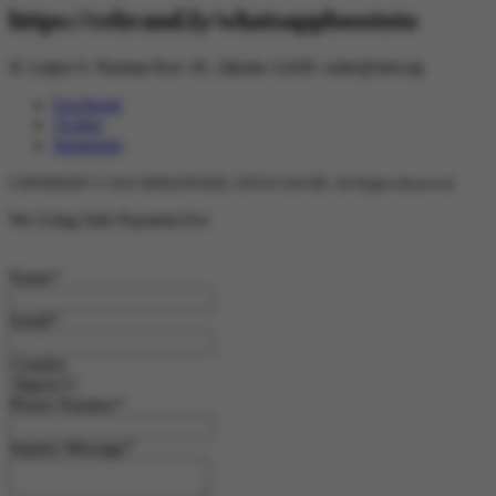
https://rebrand.ly/whatsappbosstoto
Jl. Letjen S. Parman Kav. 81, Jakarta 11420.
order@slot.ng
Facebook
Twitter
Instagram
COPYRIGHT © 2025 BINGOTOGEL SITUS GACOR. All Rights Reserved
We Using Safe Payment For
Name
*
Email
*
Country
Phone Number
*
Inquiry Message
*