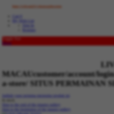
https://rebrand.ly/whatsappbosstoto
Cart
0
My Wish List
Sign In
Register
Toggle Nav
Menu
BINGOTOGEL
SITUS GA
SLOT GACOR HARI INI
LI
MACAUcustomer/account/lo
a-store/ SITUS PERMAINA
Jadilah yang pertama mengulas produk ini
In stock
Skip to the end of the images gallery
Skip to the beginning of the images gallery