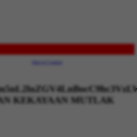
NLINE
Skip to Content
G90Lm5nL2luZGV4LnBocC9hc3
INAN KEKAYAAN MUTLAK