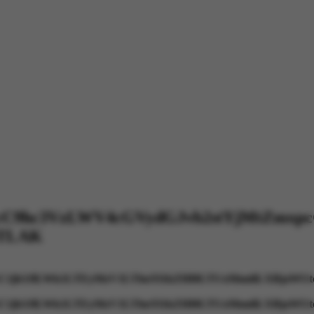
nBocC9hc3VzLWV4cGVydGJvb2stYjMtZmx
UTLAK
xpcC1jb3JlLWk1LTEyMzV1LThnYi1kZHI0LTUxMmdiLXBjaWUt
xpcC1jb3JlLWk1LTEyMzV1LThnYi1kZHI0LTUxMmdiLXBjaWUt