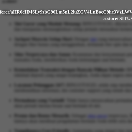
a-store/
n/referer/aHR0cHM6Ly9zbG90Lm5nL2luZGV4LnBocC9hc3Vz
Mengapa Memilih BINGOTOGEL Sebagai Situs Slot 
a-store/ S
Slot Gacor yang Mudah Menang:
BINGOTOGEL dikenal kar
dan transparan memungkinkan setiap pemain merasakan kemen
Jackpot Maxwin Setiap Hari:
Dengan
slot
yang menawarkan 
dengan fitur bonus yang menggiurkan, termasuk free spin dan 
Situs Terpercaya dan Aman:
Keamanan dan kenyamanan pemai
transaksi Anda, memberikan Anda ketenangan saat bermain.
Kemudahan Transaksi dengan Banyak Pilihan Metode:
BI
minimal deposit yang sangat terjangkau, Anda dapat segera mem
Layanan Pelanggan 24/7:
BINGOTOGEL selalu siap memberika
membutuhkan informasi, tim customer support yang ramah dan
Permainan yang Variatif:
Tidak hanya menawarkan permainan
akan pernah merasa bosan saat bermain di sini.
Promo dan Bonus Menarik:
Sebagai
situs gacor
terpercaya,
lainnya akan membuat pengalaman bermain Anda lebih seru d
Tampilannya User-Friendly:
Antarmuka yang simpel dan mud