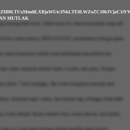
i1kZHI0LTUxMmdiLXBjaWUtc3NkLTE0LWZoZC10b3VjaC1iYWN
YAAN MUTLAK
 menang lebih besar. Tidak hanya itu, sistem permainan yang adil
an besar setiap harinya. BINGOTOGEL memberikan berbagai game
sistem keamanan terbaik yang melindungi data pribadi dan
epat, termasuk transfer bank, e-wallet, dan pulsa. Dengan
 sehari, 7 hari seminggu. Jika Anda mengalami masalah atau
a, termasuk togel, casino, dan banyak lagi, sehingga Anda tidak
 Anda nikmati. Bonus member baru, bonus deposit, dan hadiah
situs ini. Anda dapat dengan mudah memilih game favorit,