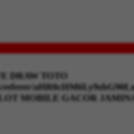
COR
SLOT GACOR
SLOT O
VE DRAW TOTO
gin/referer/aHR0cHM6Ly9zb
N SLOT MOBILE GACOR JAM