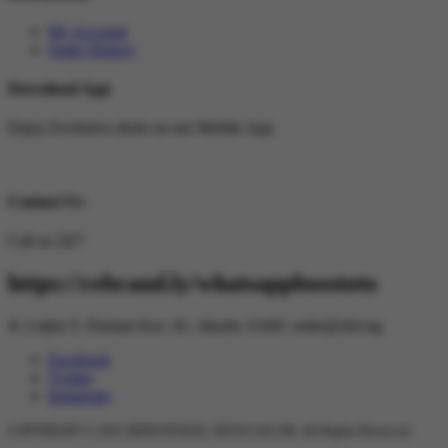
My Account
Order History
Download App
Enjoy Exclusive deals on our Mobile App
Contact Us
Call us 24/7
https://rebrand.ly/whatsappbosstoto
Jl. Letjen S. Parman Kav. 81, Jakarta 11420.
order@slot.ng
Facebook
Twitter
Instagram
COPYRIGHT © 2025 BINGOTOGEL SITUS GACOR. All Rights Reserved