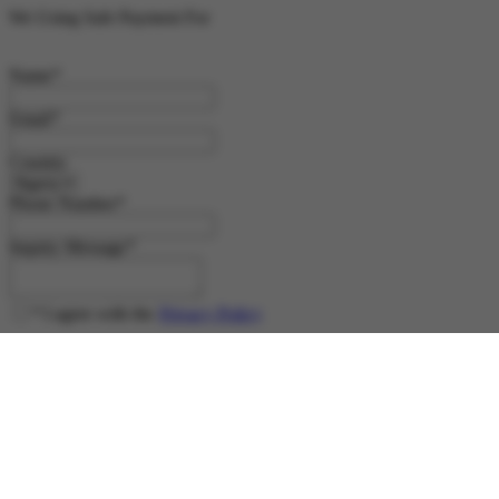
We Using Safe Payment For
Name
*
Email
*
Country
Phone Number
*
Inquiry Message
*
*
I agree with the
Privacy Policy