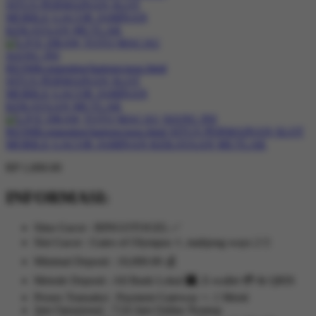
RP 1,000.00
INFORMASI:
Situs Gacor : BINGOTOGEL ✅
Slot Gacor : Gates of Olympus ⚡, mahjong ways 2 🀄
Minimal Deposit : 10,000.00 💰
Metode Deposit : All Bank Lokal 🏧, E-wallet 💳 & QRIS
Proses Transaksi : Payment Gateway +- 1 Menit
Jam Oprasional : 7/24 Jam Online Nontop