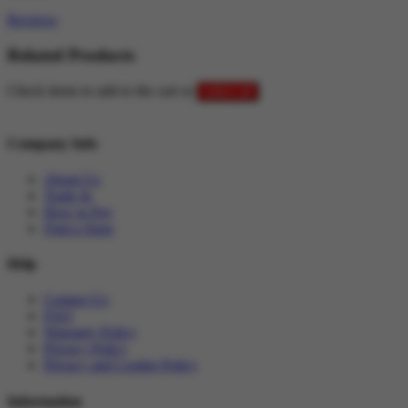
Reviews
Related Products
Check items to add to the cart or
select all
Company Info
About Us
Trade In
How to Pay
Find a Store
Help
Contact Us
FAQ
Warranty Policy
Privacy Policy
Privacy and Cookie Policy
Information