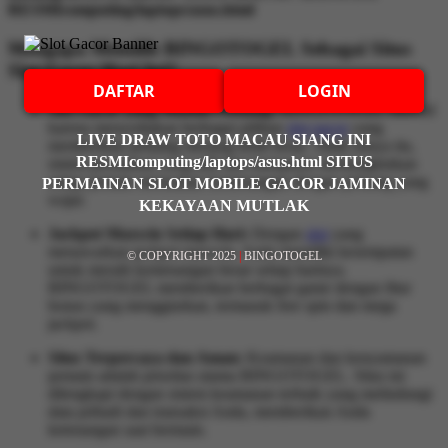
RESMIcomputing/laptops/asus.html
Mengapa Memilih BINGOTOGEL Sebagai Situs
Slot Gacor Hari Ini?
DAFTAR
LOGIN
Slot Gacor yang Mudah Menang:
BINGOTOGEL dikenal
karena menyediakan berbagai pilihan
slot gacor
yang
LIVE DRAW TOTO MACAU SIANG INI
memberikan peluang menang lebih besar. Tidak hanya itu,
RESMIcomputing/laptops/asus.html SITUS
sistem permainan yang adil dan transparan memungkinkan
setiap pemain merasakan kemenangan dengan peluang yang
PERMAINAN SLOT MOBILE GACOR JAMINAN
wajar.
KEKAYAAN MUTLAK
Jackpot Maxwin Setiap Hari:
Dengan
slot
yang
menawarkan jackpot maxwin, Anda memiliki kesempatan
© COPYRIGHT 2025
|
BINGOTOGEL
untuk meraih kemenangan besar setiap harinya.
BINGOTOGEL memberikan berbagai game dengan fitur
bonus yang menggiurkan, termasuk free spin dan mega
jackpot.
Situs Terpercaya dan Aman:
Keamanan dan kenyamanan
pemain adalah prioritas utama BINGOTOGEL. Situs ini
dilengkapi dengan sistem keamanan terbaik yang melindungi
data pribadi dan transaksi Anda, memberikan Anda
ketenangan saat bermain.