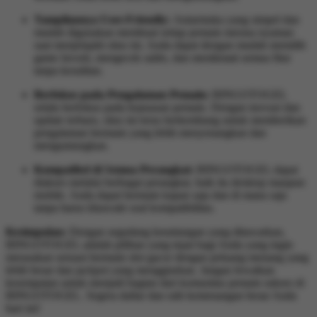
Tampilannya User-Friendly:
Antarmuka yang simpel dan
mudah digunakan membuat setiap pemain merasa nyaman
saat menjelajahi situs ini. Anda dapat dengan mudah memilih
game favorit, mengecek saldo, dan menikmati semua fitur
tanpa kesulitan.
Berfokus pada Pengalaman Pemain:
BINGOTOGEL
selalu berfokus pada kepuasan pemain. Dengan inovasi dan
update terbaru, situs ini terus berkembang untuk memberikan
pengalaman bermain yang lebih menyenangkan dan
menguntungkan.
Kompatibel di Semua Perangkat:
BINGOTOGEL dapat
diakses melalui berbagai perangkat, baik itu desktop maupun
mobile. Anda dapat bermain kapan saja dan di mana saja
tanpa harus khawatir soal kompatibilitas.
Kesimpulan:
Dengan segudang keuntungan yang ditawarkan,
BINGOTOGEL adalah pilihan yang tepat bagi Anda yang ingin
merasakan sensasi bermain slot gacor dengan peluang menang yang
lebih besar dan jackpot yang menggiurkan. Jangan lewatkan
kesempatan untuk menjadi bagian dari komunitas pemain sukses di
BINGOTOGEL. Segera daftar dan raih kemenangan besar Anda
hari ini!