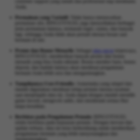
customer support yang ramah dan profesional siap membantu
Anda.
Permainan yang Variatif:
Tidak hanya menawarkan
permainan slot, BINGOTOGEL juga menyediakan berbagai
jenis permainan lainnya, termasuk togel, casino, dan banyak
lagi, sehingga Anda tidak akan pernah merasa bosan saat
bermain di sini.
Promo dan Bonus Menarik:
Sebagai
situs gacor
terpercaya,
BINGOTOGEL memberikan banyak promo dan bonus
menarik yang bisa Anda nikmati. Bonus member baru, bonus
deposit, dan hadiah lainnya akan membuat pengalaman
bermain Anda lebih seru dan menguntungkan.
Tampilannya User-Friendly:
Antarmuka yang simpel dan
mudah digunakan membuat setiap pemain merasa nyaman
saat menjelajahi situs ini. Anda dapat dengan mudah memilih
game favorit, mengecek saldo, dan menikmati semua fitur
tanpa kesulitan.
Berfokus pada Pengalaman Pemain:
BINGOTOGEL
selalu berfokus pada kepuasan pemain. Dengan inovasi dan
update terbaru, situs ini terus berkembang untuk memberikan
pengalaman bermain yang lebih menyenangkan dan
menguntungkan.