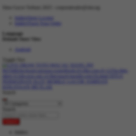
Situs Gacor Terbaru 2025 :
corporatesales@slot.ng
hidden
Store Locator
hidden
Track Your Order
Language
Default Store View
Android
Toggle Nav
Search
Search
Search
hidden