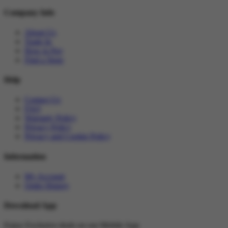
Company Info
About Us
Trade In
How to Pay
Find a Store
Help
Contact Us
FAQ
Warranty Policy
Privacy Policy
Privacy and Cookie Policy
Information
My Account
Order History
Download App
Enjoy Exclusive deals on our Mobile App