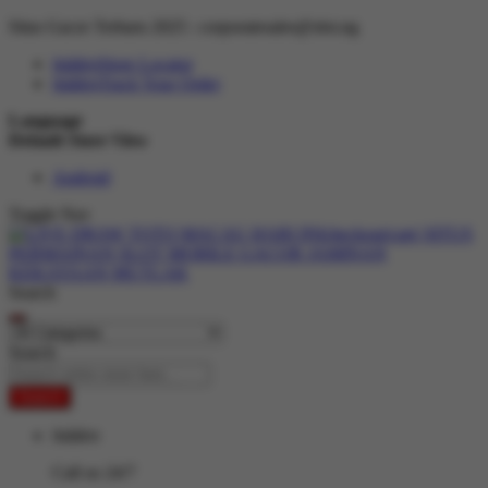
Situs Gacor Terbaru 2025 :
corporatesales@slot.ng
hidden
Store Locator
hidden
Track Your Order
Language
Default Store View
Android
Toggle Nav
Search
Search
Search
hidden
Call us 24/7