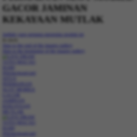
GACOR JAMINAN
KEKAYAAN MUTLAK
Jadilah yang pertama mengulas produk ini
In stock
Skip to the end of the images gallery
Skip to the beginning of the images gallery