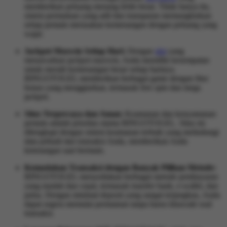
memberikan peluang menang lebih besar. Tidak hanya itu,
sistem permainan yang adil dan transparan memungkinkan
setiap pemain merasakan kemenangan dengan peluang yang
wajar.
Jackpot Maxwin Setiap Hari:
Dengan
slot
yang
menawarkan jackpot maxwin, Anda memiliki kesempatan
untuk meraih kemenangan besar setiap harinya.
BINGOTOGEL memberikan berbagai game dengan fitur
bonus yang menggiurkan, termasuk free spin dan mega
jackpot.
Situs Terpercaya dan Aman:
Keamanan dan kenyamanan
pemain adalah prioritas utama BINGOTOGEL. Situs ini
dilengkapi dengan sistem keamanan terbaik yang melindungi
data pribadi dan transaksi Anda, memberikan Anda
ketenangan saat bermain.
Kemudahan Transaksi dengan Banyak Pilihan Metode:
BINGOTOGEL menyediakan berbagai metode pembayaran
yang mudah dan cepat, termasuk transfer bank, e-wallet, dan
pulsa. Dengan minimal deposit yang sangat terjangkau, Anda
dapat segera memulai permainan tanpa harus khawatir soal
transaksi.