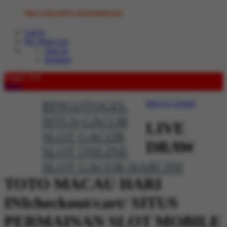
https://rebrand.ly/whatsappbosstoto
Cart
0
My Wish List
Sign In
Register
Toggle Nav
Menu
BINGOTOGEL
Skip to Content
SITUS GACOR
LIVE
SLOT GACOR
DRAW
SLOT ONLINE
SLOT GACOR HARI INI
TOTO MACAU HARI
INIcheckout/cart/ SITUS
PERMAINAN SLOT MOBILE