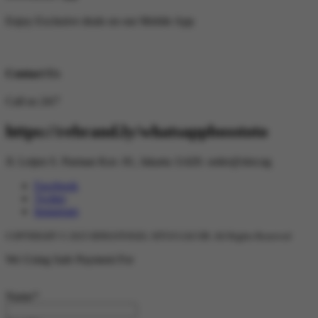
Enjoy Exclusive deals on our Mobile App
Contact Us
Call us 24/7
https://rebrand.ly/whatsappbosstoto
Jl. Letjen S. Parman Kav. 81, Jakarta 11420.
order@slot.ng
Facebook
Twitter
Instagram
COPYRIGHT © 2025 BINGOTOGEL SITUS GACOR. All Rights Reserved
We Using Safe Payment For
Name
*