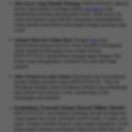
Slot Gacor yang Mudah Menang:
BINGOTOGEL dikenal
karena menyediakan berbagai pilihan
slot gacor
yang
memberikan peluang menang lebih besar. Tidak hanya itu,
sistem permainan yang adil dan transparan memungkinkan
setiap pemain merasakan kemenangan dengan peluang yang
wajar.
Jackpot Maxwin Setiap Hari:
Dengan
slot
yang
menawarkan jackpot maxwin, Anda memiliki kesempatan
untuk meraih kemenangan besar setiap harinya.
BINGOTOGEL memberikan berbagai game dengan fitur
bonus yang menggiurkan, termasuk free spin dan mega
jackpot.
Situs Terpercaya dan Aman:
Keamanan dan kenyamanan
pemain adalah prioritas utama BINGOTOGEL. Situs ini
dilengkapi dengan sistem keamanan terbaik yang melindungi
data pribadi dan transaksi Anda, memberikan Anda
ketenangan saat bermain.
Kemudahan Transaksi dengan Banyak Pilihan Metode:
BINGOTOGEL menyediakan berbagai metode pembayaran
yang mudah dan cepat, termasuk transfer bank, e-wallet, dan
pulsa. Dengan minimal deposit yang sangat terjangkau, Anda
dapat segera memulai permainan tanpa harus khawatir soal