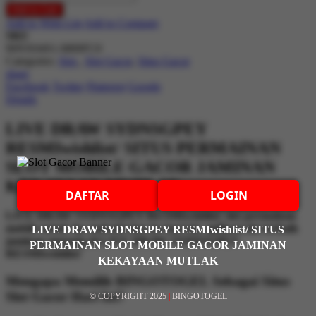
Add to Cart
Add to Wish List
Add to Compare
SKU
90NX04S1-M00FC0
Categories:
Slot
,
Slot Gacor
,
Situs Gacor
share
Facebook
Twitter
Pinterest
Google
Details
LIVE DRAW SYDNSGPEY
RESMIwishlist/ SITUS PERMAINAN
SLOT MOBILE GACOR JAMINAN
KEKAYAAN MUTLAK
DAFTAR
LOGIN
LIVE DRAW SYDNSGPEY RESMIwishlist/ slot permainan
mobile untuk hp android dan ios hari ini, aplikasi slot terbaik
LIVE DRAW SYDNSGPEY RESMIwishlist/ SITUS
jaminan menang di LIVE DRAW SYDNSGPEY
PERMAINAN SLOT MOBILE GACOR JAMINAN
RESMIwishlist/
KEKAYAAN MUTLAK
Mengapa Memilih BINGOTOGEL Sebagai Situs
Slot Gacor Hari Ini?
© COPYRIGHT 2025
|
BINGOTOGEL