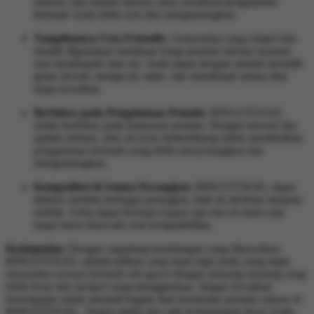
deposit, dan hadiah lainnya akan membuat pengalaman
bermain Anda lebih seru dan menguntungkan.
Tampilannya User-Friendly:
Antarmuka yang simpel dan
mudah digunakan membuat setiap pemain merasa nyaman
saat menjelajahi situs ini. Anda dapat dengan mudah memilih
game favorit, mengecek saldo, dan menikmati semua fitur
tanpa kesulitan.
Berfokus pada Pengalaman Pemain:
BINGOTOGEL
selalu berfokus pada kepuasan pemain. Dengan inovasi dan
update terbaru, situs ini terus berkembang untuk memberikan
pengalaman bermain yang lebih menyenangkan dan
menguntungkan.
Kompatibel di Semua Perangkat:
BINGOTOGEL dapat
diakses melalui berbagai perangkat, baik itu desktop maupun
mobile. Anda dapat bermain kapan saja dan di mana saja
tanpa harus khawatir soal kompatibilitas.
Kesimpulan:
Dengan segudang keuntungan yang ditawarkan,
BINGOTOGEL adalah pilihan yang tepat bagi Anda yang ingin
merasakan sensasi bermain slot gacor dengan peluang menang yang
lebih besar dan jackpot yang menggiurkan. Jangan lewatkan
kesempatan untuk menjadi bagian dari komunitas pemain sukses di
BINGOTOGEL. Segera daftar dan raih kemenangan besar Anda