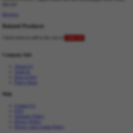
hari ini!
Reviews
Related Products
Check items to add to the cart or
select all
Company Info
About Us
Trade In
How to Pay
Find a Store
Help
Contact Us
FAQ
Warranty Policy
Privacy Policy
Privacy and Cookie Policy