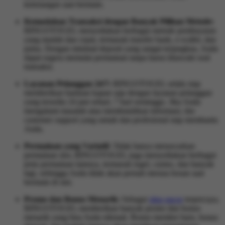
ketenangan saat bermain.
Kemudahan Transaksi dengan Banyak Pilihan Metode:
BINGOTOGEL menyediakan berbagai metode pembayaran
yang mudah dan cepat, termasuk transfer bank, e-wallet, dan
pulsa. Dengan minimal deposit yang sangat terjangkau, Anda
dapat segera memulai permainan tanpa harus khawatir soal
transaksi.
Layanan Pelanggan 24/7:
BINGOTOGEL selalu siap
memberikan bantuan kapan saja dengan layanan pelanggan
yang tersedia 24 jam sehari, 7 hari seminggu. Jika Anda
mengalami masalah atau membutuhkan informasi, tim
customer support yang ramah dan profesional siap membantu
Anda.
Permainan yang Variatif:
Tidak hanya menawarkan
permainan slot, BINGOTOGEL juga menyediakan berbagai
jenis permainan lainnya, termasuk togel, casino, dan banyak
lagi, sehingga Anda tidak akan pernah merasa bosan saat
bermain di sini.
Promo dan Bonus Menarik:
Sebagai
situs gacor
terpercaya,
BINGOTOGEL memberikan banyak promo dan bonus
menarik yang bisa Anda nikmati. Bonus member baru, bonus