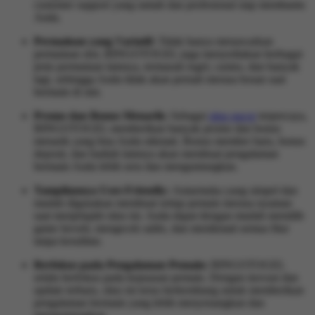
customer support yang ramah dan profesional siap membantu
Anda.
Permainan yang Variatif:
Tidak hanya menawarkan
permainan slot, BINGOTOGEL juga menyediakan berbagai
jenis permainan lainnya, termasuk togel, casino, dan banyak
lagi, sehingga Anda tidak akan pernah merasa bosan saat
bermain di sini.
Promo dan Bonus Menarik:
Sebagai
situs gacor
terpercaya,
BINGOTOGEL memberikan banyak promo dan bonus
menarik yang bisa Anda nikmati. Bonus member baru, bonus
deposit, dan hadiah lainnya akan membuat pengalaman
bermain Anda lebih seru dan menguntungkan.
Tampilannya User-Friendly:
Antarmuka yang simpel dan
mudah digunakan membuat setiap pemain merasa nyaman
saat menjelajahi situs ini. Anda dapat dengan mudah memilih
game favorit, mengecek saldo, dan menikmati semua fitur
tanpa kesulitan.
Berfokus pada Pengalaman Pemain:
BINGOTOGEL
selalu berfokus pada kepuasan pemain. Dengan inovasi dan
update terbaru, situs ini terus berkembang untuk memberikan
pengalaman bermain yang lebih menyenangkan dan