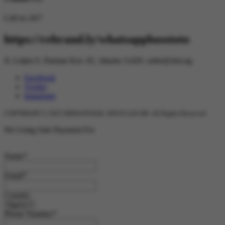
Call us 24/7
https://rebrand.ly/whatsappbosstoto
Jl. Letjen S. Parman Kav. 81, Jakarta 11420.
order@slot.ng
Facebook
Twitter
Instagram
COPYRIGHT © 2025 BINGOTOGEL SITUS GACOR. All Rights Reserved
We Using Safe Payment For
Name
*
Email
*
Country
Phone Number
*