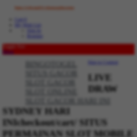
https://rebrand.ly/whatsappbosstoto
Cart
0
My Wish List
Sign In
Register
Toggle Nav
Menu
BINGOTOGEL
Skip to Content
SITUS GACOR
LIVE
SLOT GACOR
DRAW
SLOT ONLINE
SLOT GACOR HARI INI
SYDNEY HARI
INIcheckout/cart/ SITUS
PERMAINAN SLOT MOBILE