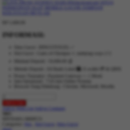
RP 1,000.00
INFORMASI:
Situs Gacor : BINGOTOGEL ✅
Slot Gacor : Gates of Olympus ⚡, mahjong ways 2 🀄
Minimal Deposit : 10,000.00 💰
Metode Deposit : All Bank Lokal 🏧, E-wallet 💳 & QRIS
Proses Transaksi : Payment Gateway +- 1 Menit
Jam Oprasional : 7/24 Jam Online Nontop
Browser Yang Didukung : Chrome, Microsoft, Mozilla
Add to Cart
Add to Wish List
Add to Compare
SKU
90NX04S1-M00FC0
Categories:
Slot
,
Slot Gacor
,
Situs Gacor
share