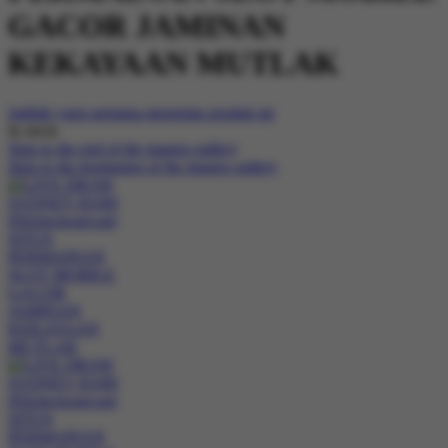
GACOR JAMINAN
KEKAYAAN MUTLAK
Jadilah yang pertama mengulas produk ini
In stock
Skip to the end of the images gallery
Skip to the beginning of the images gallery