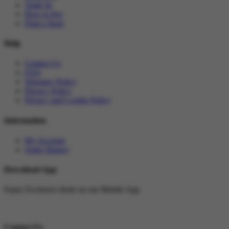
Trade In
How to Pay
Find a Store
Help
Contact Us
FAQ
Warranty Policy
Privacy Policy
Privacy and Cookie Policy
Information
My Account
Order History
Download App
Enjoy Exclusive deals on our Mobile App
Contact Us