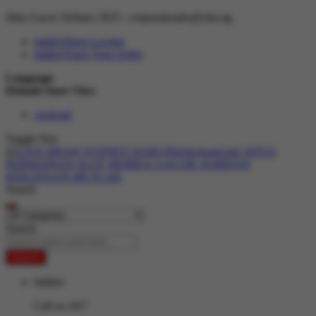
Situs Gacor Terbaru 2025 :
corporatesales@slot.ng
hidden
Store Locator
hidden
Track Your Order
Language
Default Store View
Android
Toggle Nav
Search
Search
Search
hidden
Call us 24/7