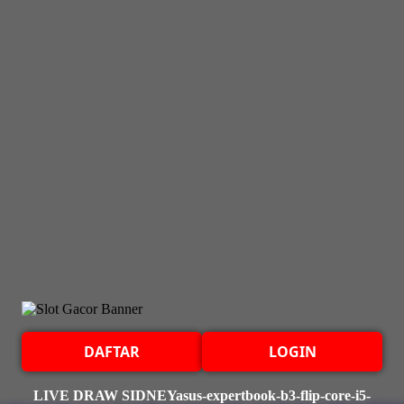
DAFTAR
LOGIN
LIVE DRAW SIDNEYasus-expertbook-b3-flip-core-i5-