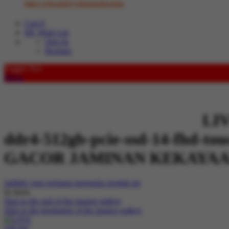
https://rebrand.ly/whatsappbosstoto
Cart
0
My Wish List
Sign In
Register
Toggle Nav
Menu
BINGOTOGEL
SITUS GA
SLOT GACOR HARI INI
LIV
ddr4-512gb-pcie-ssd-14-fhd-
GACOR JAMINAN KEKAYA
Jadilah yang pertama mengulas produk ini
In stock
Skip to the end of the images gallery
Skip to the beginning of the images gallery