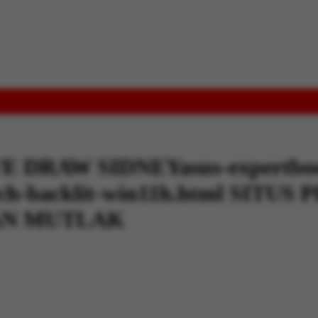
COR
SLOT GACOR
SLOT O
E DRAW SIDNEYasus-expertbook-
touch-backlit-win11h.html SI
AN MUTLAK