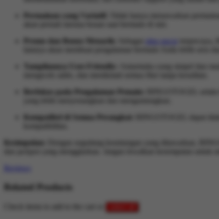
Permainan yang Variatif:
Tidak hanya menawarkan permainan
akan pernah merasa bosan saat bermain di sini.
Promo dan Bonus Menarik:
Sebagai
situs gacor
terpercaya,
lainnya akan membuat pengalaman bermain Anda lebih seru d
Tampilannya User-Friendly:
Antarmuka yang simpel dan mud
mengecek saldo, dan menikmati semua fitur tanpa kesulitan.
Berfokus pada Pengalaman Pemain:
BINGOTOGEL selalu ber
yang lebih menyenangkan dan menguntungkan.
Kompatibel di Semua Perangkat:
BINGOTOGEL dapat diakses 
kompatibilitas.
Kesimpulan:
Dengan segudang keuntungan yang ditawarkan, BINGOTO
dan jackpot yang menggiurkan. Jangan lewatkan kesempatan untuk m
Reviews
Related Products
Check items to add to the cart or
select all