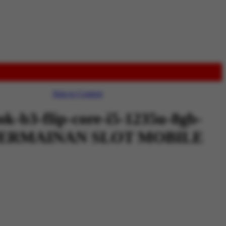
NLINE
Skip to Content
b3-flip-core-i5-1235u-8gb-
TUS PERMAINAN SLOT MOBILE