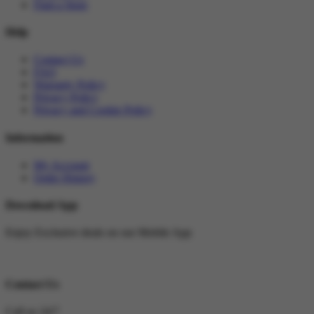
Find a Store
Help
Contact Us
FAQ
Warranty Policy
Privacy Policy
Privacy and Cookie Policy
Information
My Account
Order History
Download App
Enjoy Exclusive deals on our Mobile App
Contact Us
Call us 24/7