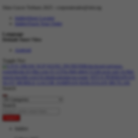
Situs Gacor Terbaru 2025 :
corporatesales@slot.ng
hidden
Store Locator
hidden
Track Your Order
Language
Default Store View
Android
Toggle Nav
Search
Search
Search
hidden