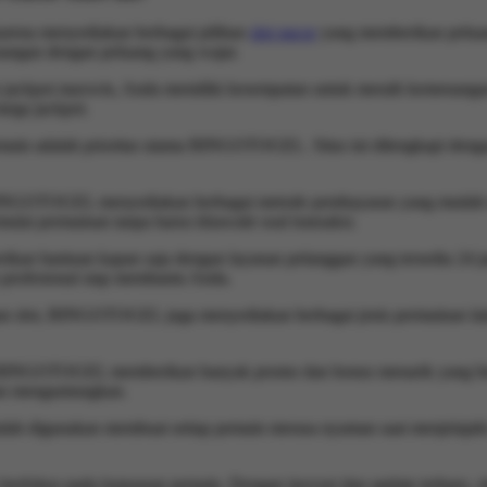
ena menyediakan berbagai pilihan
slot gacor
yang memberikan peluang
angan dengan peluang yang wajar.
jackpot maxwin, Anda memiliki kesempatan untuk meraih kemenang
mega jackpot.
n adalah prioritas utama BINGOTOGEL. Situs ini dilengkapi dengan 
NGOTOGEL menyediakan berbagai metode pembayaran yang mudah dan c
ulai permainan tanpa harus khawatir soal transaksi.
n bantuan kapan saja dengan layanan pelanggan yang tersedia 24 jam
 profesional siap membantu Anda.
 slot, BINGOTOGEL juga menyediakan berbagai jenis permainan lainny
 BINGOTOGEL memberikan banyak promo dan bonus menarik yang bisa
an menguntungkan.
ah digunakan membuat setiap pemain merasa nyaman saat menjelajahi 
fokus pada kepuasan pemain. Dengan inovasi dan update terbaru, si