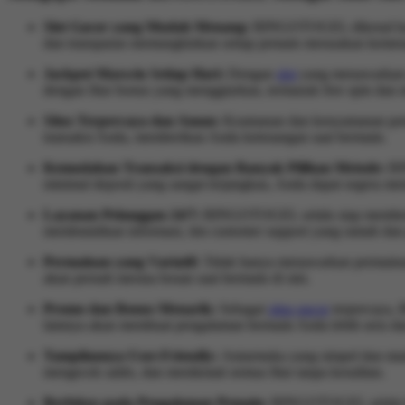
Slot Gacor yang Mudah Menang:
BINGOTOGEL dikenal kar
dan transparan memungkinkan setiap pemain merasakan kemen
Jackpot Maxwin Setiap Hari:
Dengan
slot
yang menawarkan 
dengan fitur bonus yang menggiurkan, termasuk free spin dan 
Situs Terpercaya dan Aman:
Keamanan dan kenyamanan pemai
transaksi Anda, memberikan Anda ketenangan saat bermain.
Kemudahan Transaksi dengan Banyak Pilihan Metode:
BI
minimal deposit yang sangat terjangkau, Anda dapat segera mem
Layanan Pelanggan 24/7:
BINGOTOGEL selalu siap memberika
membutuhkan informasi, tim customer support yang ramah dan
Permainan yang Variatif:
Tidak hanya menawarkan permainan
akan pernah merasa bosan saat bermain di sini.
Promo dan Bonus Menarik:
Sebagai
situs gacor
terpercaya,
lainnya akan membuat pengalaman bermain Anda lebih seru d
Tampilannya User-Friendly:
Antarmuka yang simpel dan mud
mengecek saldo, dan menikmati semua fitur tanpa kesulitan.
Berfokus pada Pengalaman Pemain:
BINGOTOGEL selalu ber