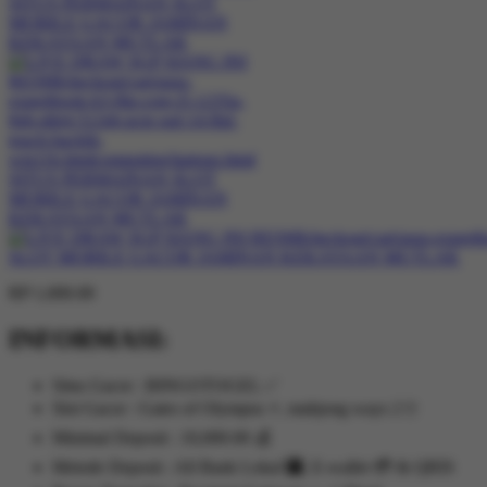
RP 1,000.00
INFORMASI:
Situs Gacor : BINGOTOGEL ✅
Slot Gacor : Gates of Olympus ⚡, mahjong ways 2 🀄
Minimal Deposit : 10,000.00 💰
Metode Deposit : All Bank Lokal 🏧, E-wallet 💳 & QRIS