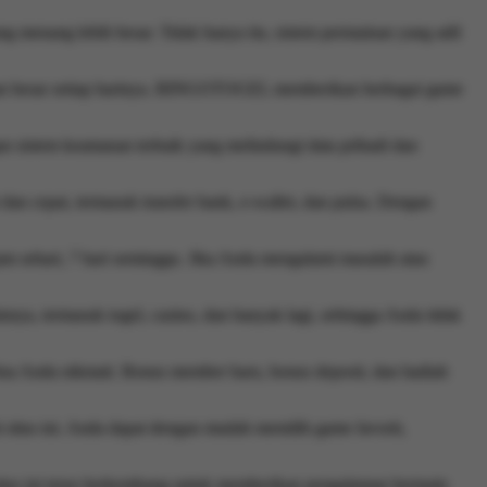
 menang lebih besar. Tidak hanya itu, sistem permainan yang adil
an besar setiap harinya. BINGOTOGEL memberikan berbagai game
sistem keamanan terbaik yang melindungi data pribadi dan
epat, termasuk transfer bank, e-wallet, dan pulsa. Dengan
 sehari, 7 hari seminggu. Jika Anda mengalami masalah atau
a, termasuk togel, casino, dan banyak lagi, sehingga Anda tidak
 Anda nikmati. Bonus member baru, bonus deposit, dan hadiah
situs ini. Anda dapat dengan mudah memilih game favorit,
tus ini terus berkembang untuk memberikan pengalaman bermain