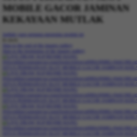
MOBILE GACOR JAMINAN
KEKAYAAN MUTLAK
Jadilah yang pertama mengulas produk ini
In stock
Skip to the end of the images gallery
Skip to the beginning of the images gallery