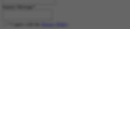
Inquiry Message
*
*
I agree with the
Privacy Policy