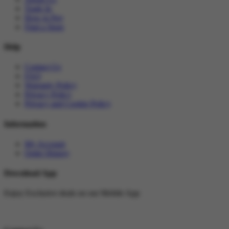
Trade In
How to Pay
Find a Store
Help
Contact Us
FAQ
Warranty Policy
Privacy Policy
Privacy and Cookie Policy
Information
My Account
Order History
Download App
Enjoy Exclusive deals on our Mobile App