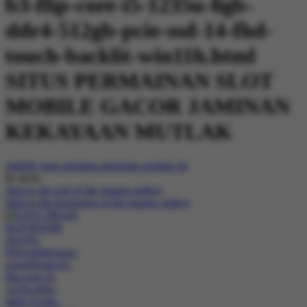
b3-flip-core-i5-1235u-8gb-
ddr4-512gb-pcie-ssd-14-fhd-
touch-backlit-win11h.html
SITUS PERMAINAN SLOT
MOBILE GACOR JAMINAN
KEKAYAAN MUTLAK
Jadilah yang pertama mengulas produk ini
In stock
Skip to the end of the images gallery
Skip to the beginning of the images gallery