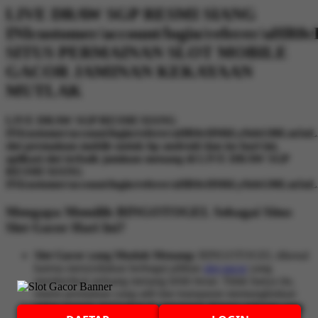
LIVE DRAW SGP RESMI SIANG
INIcustomer/account/login/refere
SITUS PERMAINAN SLOT MOBILE
GACOR JAMINAN KEKAYAAN
MUTLAK
LIVE DRAW SGP RESMI SIANG
INIcustomer/account/login/referer/aHR0cHM6Ly9zbG9
slot permainan mobile untuk hp android dan ios hari ini,
aplikasi slot terbaik jaminan menang di LIVE DRAW SGP
RESMI SIANG
INIcustomer/account/login/referer/aHR0cHM6Ly9zbG9
Mengapa Memilih BINGOTOGEL Sebagai Situs
Slot Gacor Hari Ini?
Slot Gacor yang Mudah Menang:
BINGOTOGEL dikenal
karena menyediakan berbagai pilihan
slot gacor
yang
memberikan peluang menang lebih besar. Tidak hanya itu,
sistem permainan yang adil dan transparan memungkinkan
setiap pemain merasakan kemenangan dengan peluang yang