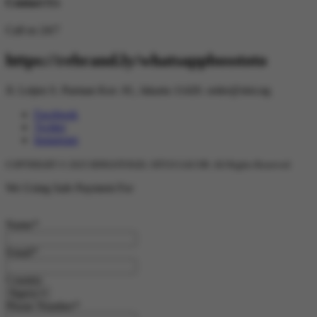
Contact Us
Call us 24/7
https://rebrand.ly/whatsappbosstoto
Jl. Letjen S. Parman Kav. 81, Jakarta 11420.
order@slot.ng
Facebook
Twitter
Instagram
COPYRIGHT © 2025 BINGOTOGEL SITUS GACOR. All Rights Reserved
We Using Safe Payment For
Name
*
Email
*
Country
Phone Number
*