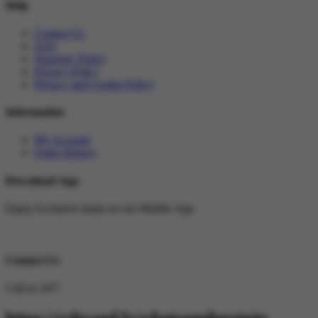
Help
Contact Us
FAQ
Warranty Policy
Privacy Policy
Privacy and Cookie Policy
Information
My Account
Order History
Download App
Enjoy Exclusive deals on our Mobile App
Contact Us
Call us 24/7