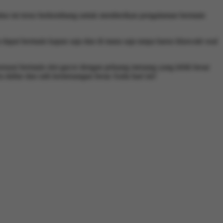
tus ini terus berkembang untuk memberikan pengalaman bermain
apat bermain kapan saja dan di mana saja tanpa harus khawatir soal
asi bermain slot gacor dengan peluang menang yang lebih besar
aftar dan raih kemenangan besar Anda hari ini!