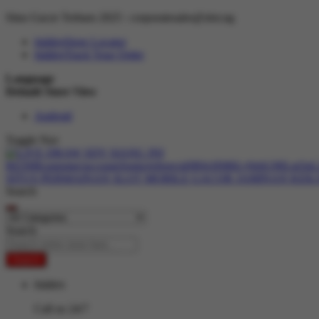
Situs Gacor Terbaru 2025 :
corporatesales@slot.ng
hidden
Store Locator
hidden
Track Your Order
Language
Default Store View
Android
Toggle Nav
Search
Search
Search
hidden
Call us 24/7