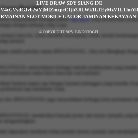
LIVE DRAW SDY SIANG INI
Gacor Hari Ini?
3VzLWV4cGVydGJvb2stYjMtZmxpcC1jb3JlLWk1LTEyMzV1LTh
PERMAINAN SLOT MOBILE GACOR JAMINAN KEKAYAAN
ena menyediakan berbagai pilihan
slot gacor
yang memberikan peluang
angan dengan peluang yang wajar.
© COPYRIGHT 2025
|
BINGOTOGEL
jackpot maxwin, Anda memiliki kesempatan untuk meraih kemenang
mega jackpot.
n adalah prioritas utama BINGOTOGEL. Situs ini dilengkapi dengan 
NGOTOGEL menyediakan berbagai metode pembayaran yang mudah dan c
ulai permainan tanpa harus khawatir soal transaksi.
n bantuan kapan saja dengan layanan pelanggan yang tersedia 24 jam
 profesional siap membantu Anda.
 slot, BINGOTOGEL juga menyediakan berbagai jenis permainan lainny
 BINGOTOGEL memberikan banyak promo dan bonus menarik yang bisa
an menguntungkan.
ah digunakan membuat setiap pemain merasa nyaman saat menjelajahi 