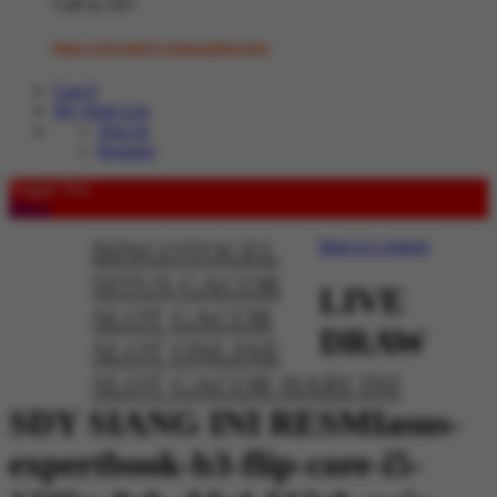
Call us 24/7
https://rebrand.ly/whatsappbosstoto
Cart
0
My Wish List
Sign In
Register
Toggle Nav
Menu
BINGOTOGEL
Skip to Content
SITUS GACOR
LIVE
SLOT GACOR
DRAW
SLOT ONLINE
SLOT GACOR HARI INI
SDY SIANG INI RESMIasus-
expertbook-b3-flip-core-i5-