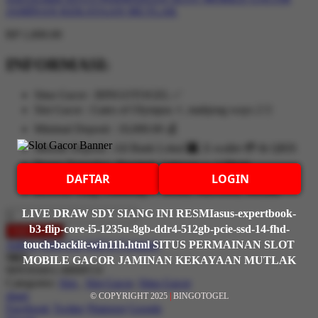
RP 1,000.00
INFORMASI:
Situs Gacor : BINGOTOGEL ✅
Slot Gacor : Gates of Olympus ⚡, mahjong ways 2 🀄
Minimal Deposit : 10,000.00 💰
Metode Deposit : All Bank Lokal 🏧, E-wallet 💳 & QRIS
Proses Transaksi : Payment Gateway +- 1 Menit
DAFTAR
LOGIN
Jam Oprasional : 7/24 Jam Online Nontop
Browser Yang Didukung : Chrome, Microsoft, Mozilla
LIVE DRAW SDY SIANG INI RESMIasus-expertbook-
b3-flip-core-i5-1235u-8gb-ddr4-512gb-pcie-ssd-14-fhd-
Add to Cart
Add to Wish List
Add to Compare
touch-backlit-win11h.html SITUS PERMAINAN SLOT
SKU
MOBILE GACOR JAMINAN KEKAYAAN MUTLAK
90NX04S1-M00FC0
Categories:
Slot
,
Slot Gacor
,
Situs Gacor
share
© COPYRIGHT 2025
|
BINGOTOGEL
Facebook
Twitter
Pinterest
Google