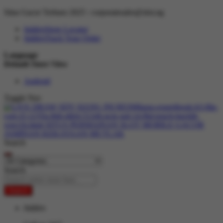
Situs Gacor Terbaru 2025 :
corporatesales@slot.ng
hidden
Store Locator
hidden
Track Your Order
Language
Default Store View
Android
Toggle Nav
Search
Search
Search
hidden