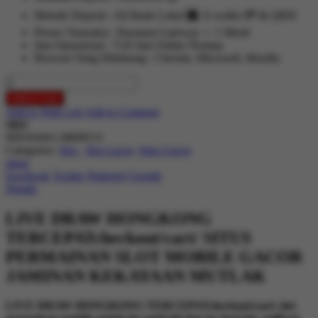
Metode Deposit : All Bank Lokal 🏧, E-wallet 💳 & QRIS
Proses Transaksi : Payment Gateway +- 1 Menit
Jam Oprasional : 7/24 Jam Online Nontop
Browser Yang Didukung : Chrome, Microsoft, Mozilla
Add to Cart
Add to Wish List
Add to Compare
SKU
90NX04S1-M00FC0
Categories:
Slot
,
Slot Gacor
,
Situs Gacor
share
Facebook
Twitter
Pinterest
Google
Details
LIVE DRAW HONGKONG
TERCEPATcheckout/cart/ SITUS
PERMAINAN SLOT MOBILE GACOR
JAMINAN KEKAYAAN MUTLAK
LIVE DRAW HONGKONG TERCEPATcheckout/cart/ slot