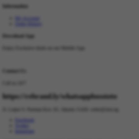
Information
My Account
Order History
Download App
Enjoy Exclusive deals on our Mobile App
Contact Us
Call us 24/7
https://rebrand.ly/whatsappbosstoto
Jl. Letjen S. Parman Kav. 81, Jakarta 11420.
order@slot.ng
Facebook
Twitter
Instagram