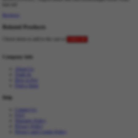
hari ini!
Reviews
Related Products
Check items to add to the cart or
select all
Company Info
About Us
Trade In
How to Pay
Find a Store
Help
Contact Us
FAQ
Warranty Policy
Privacy Policy
Privacy and Cookie Policy