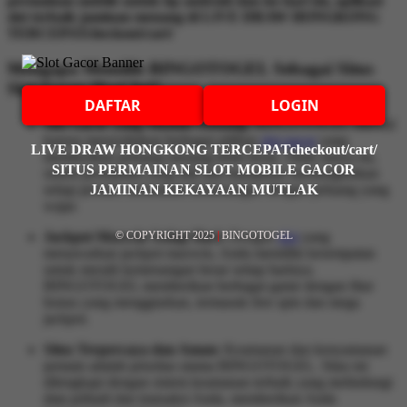
permainan mobile untuk hp android dan ios hari ini, aplikasi
slot terbaik jaminan menang di LIVE DRAW HONGKONG
TERCEPATcheckout/cart/
Mengapa Memilih BINGOTOGEL Sebagai Situs
Slot Gacor Hari Ini?
DAFTAR
LOGIN
Slot Gacor yang Mudah Menang:
BINGOTOGEL dikenal
karena menyediakan berbagai pilihan
slot gacor
yang
LIVE DRAW HONGKONG TERCEPATcheckout/cart/
memberikan peluang menang lebih besar. Tidak hanya itu,
SITUS PERMAINAN SLOT MOBILE GACOR
sistem permainan yang adil dan transparan memungkinkan
JAMINAN KEKAYAAN MUTLAK
setiap pemain merasakan kemenangan dengan peluang yang
wajar.
© COPYRIGHT 2025
|
BINGOTOGEL
Jackpot Maxwin Setiap Hari:
Dengan
slot
yang
menawarkan jackpot maxwin, Anda memiliki kesempatan
untuk meraih kemenangan besar setiap harinya.
BINGOTOGEL memberikan berbagai game dengan fitur
bonus yang menggiurkan, termasuk free spin dan mega
jackpot.
Situs Terpercaya dan Aman:
Keamanan dan kenyamanan
pemain adalah prioritas utama BINGOTOGEL. Situs ini
dilengkapi dengan sistem keamanan terbaik yang melindungi
data pribadi dan transaksi Anda, memberikan Anda