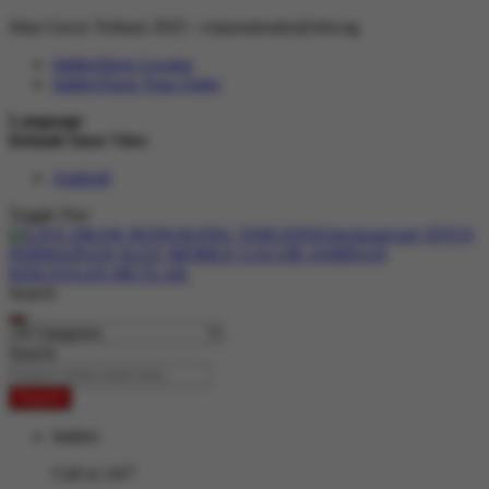
Situs Gacor Terbaru 2025 :
corporatesales@slot.ng
hidden
Store Locator
hidden
Track Your Order
Language
Default Store View
Android
Toggle Nav
Search
Search
Search
hidden
Call us 24/7