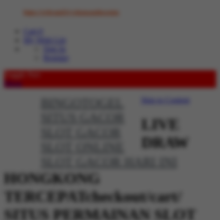
https://rebrand.ly/whatsappbosstoto
Cart
0
My Wish List
Sign In
Register
Toggle Nav
Menu
BINGOTOGEL
Skip to Content
SITUS GACOR
LIVE
SLOT GACOR
DRAW
SLOT ONLINE
SLOT GACOR HARI INI
HONGKONG
TERCEPATcheckout/cart/
SITUS PERMAINAN SLOT