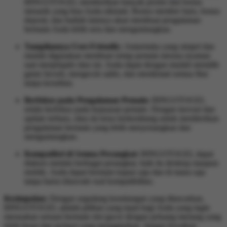
BINGOTOGEL memberikan banyak promo dan bonus
menarik yang bisa Anda nikmati. Bonus member baru, bonus
deposit, dan hadiah lainnya akan membuat pengalaman
bermain Anda lebih seru dan menguntungkan.
Tampilannya User-Friendly:
Antarmuka yang simpel dan
mudah digunakan membuat setiap pemain merasa nyaman
saat menjelajahi situs ini. Anda dapat dengan mudah memilih
game favorit, mengecek saldo, dan menikmati semua fitur
tanpa kesulitan.
Berfokus pada Pengalaman Pemain:
BINGOTOGEL
selalu berfokus pada kepuasan pemain. Dengan inovasi dan
update terbaru, situs ini terus berkembang untuk memberikan
pengalaman bermain yang lebih menyenangkan dan
menguntungkan.
Kompatibel di Semua Perangkat:
BINGOTOGEL dapat
diakses melalui berbagai perangkat, baik itu desktop maupun
mobile. Anda dapat bermain kapan saja dan di mana saja
tanpa harus khawatir soal kompatibilitas.
Kesimpulan:
Dengan segudang keuntungan yang ditawarkan,
BINGOTOGEL adalah pilihan yang tepat bagi Anda yang ingin
merasakan sensasi bermain slot gacor dengan peluang menang yang
lebih besar dan jackpot yang menggiurkan. Jangan lewatkan