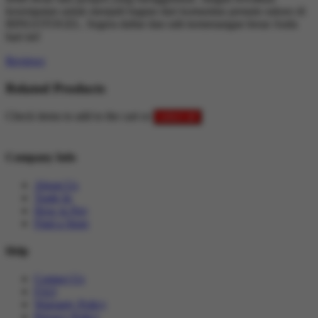
kesempatan untuk menjadi bagian dari komunitas pemain sukses di
BINGOTOGEL. Segera daftar dan raih kemenangan besar Anda
hari ini!
Reviews
Related Products
Check items to add to the cart or
select all
Company Info
About Us
Trade In
How to Pay
Find a Store
Help
Contact Us
FAQ
Warranty Policy
Privacy Policy