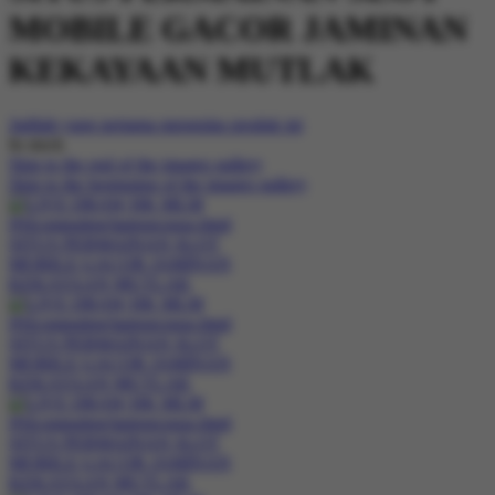
MOBILE GACOR JAMINAN
KEKAYAAN MUTLAK
Jadilah yang pertama mengulas produk ini
In stock
Skip to the end of the images gallery
Skip to the beginning of the images gallery