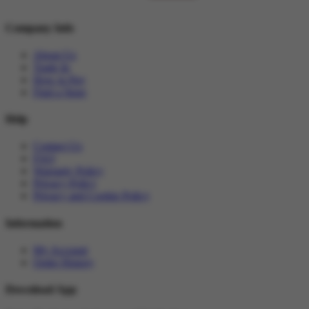
Company Info
About Us
Trade In
How to Pay
Find a Store
Help
Contact Us
FAQ
Warranty Policy
Privacy Policy
Privacy and Cookie Policy
Information
My Account
Order History
Download App