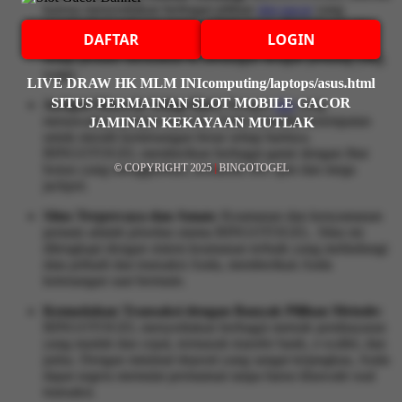
karena menyediakan berbagai pilihan
slot gacor
yang
memberikan peluang menang lebih besar. Tidak hanya itu,
DAFTAR
LOGIN
sistem permainan yang adil dan transparan memungkinkan
setiap pemain merasakan kemenangan dengan peluang yang
wajar.
LIVE DRAW HK MLM INIcomputing/laptops/asus.html
SITUS PERMAINAN SLOT MOBILE GACOR
Jackpot Maxwin Setiap Hari:
Dengan
slot
yang
menawarkan jackpot maxwin, Anda memiliki kesempatan
JAMINAN KEKAYAAN MUTLAK
untuk meraih kemenangan besar setiap harinya.
BINGOTOGEL memberikan berbagai game dengan fitur
© COPYRIGHT 2025
|
BINGOTOGEL
bonus yang menggiurkan, termasuk free spin dan mega
jackpot.
Situs Terpercaya dan Aman:
Keamanan dan kenyamanan
pemain adalah prioritas utama BINGOTOGEL. Situs ini
dilengkapi dengan sistem keamanan terbaik yang melindungi
data pribadi dan transaksi Anda, memberikan Anda
ketenangan saat bermain.
Kemudahan Transaksi dengan Banyak Pilihan Metode:
BINGOTOGEL menyediakan berbagai metode pembayaran
yang mudah dan cepat, termasuk transfer bank, e-wallet, dan
pulsa. Dengan minimal deposit yang sangat terjangkau, Anda
dapat segera memulai permainan tanpa harus khawatir soal
transaksi.