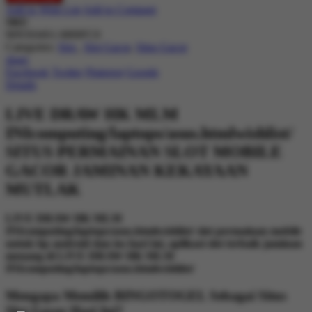
Add to Wish List
Add to Compare
SKU
90NX04S1-M00FC0
Categories:
Slot
,
Slot Gacor
,
Situs Gacor
share
Facebook
Twitter
Pinterest
Google
Details
LIVE DRAW HK MLM
INIcomputing/laptops/asus.htmlwishlist/
SITUS PERMAINAN SLOT MOBILE
GACOR JAMINAN KEKAYAAN
MUTLAK
LIVE DRAW HK MLM
INIcomputing/laptops/asus.htmlwishlist/ slot permainan mobile
untuk hp android dan ios hari ini, aplikasi slot terbaik jaminan
menang di LIVE DRAW HK MLM
INIcomputing/laptops/asus.htmlwishlist/
Mengapa Memilih BINGOTOGEL Sebagai Situs
Slot Gacor Hari Ini?