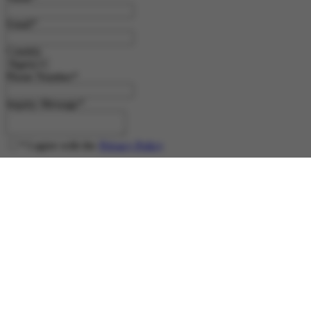
Email
*
Country
Phone Number
*
Inquiry Message
*
*
I agree with the
Privacy Policy