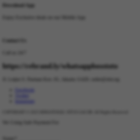
Download App
Enjoy Exclusive deals on our Mobile App
Contact Us
Call us 24/7
https://rebrand.ly/whatsappbosstoto
Jl. Letjen S. Parman Kav. 81, Jakarta 11420.
order@slot.ng
Facebook
Twitter
Instagram
COPYRIGHT © 2025 BINGOTOGEL SITUS GACOR. All Rights Reserved
We Using Safe Payment For
Name
*