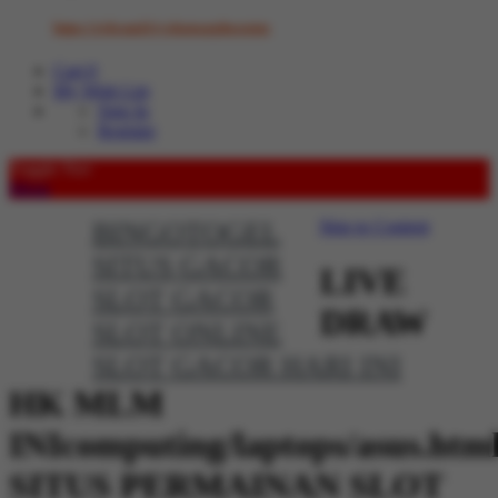
https://rebrand.ly/whatsappbosstoto
Cart
0
My Wish List
Sign In
Register
Toggle Nav
Menu
BINGOTOGEL
Skip to Content
SITUS GACOR
LIVE
SLOT GACOR
DRAW
SLOT ONLINE
SLOT GACOR HARI INI
HK MLM
INIcomputing/laptops/asus.html
SITUS PERMAINAN SLOT