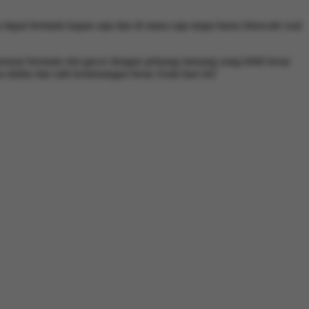
apat bermain kapan saja dan di mana saja tanpa harus khawatir soal
asi bermain slot gacor dengan peluang menang yang lebih besar
aftar dan raih kemenangan besar Anda hari ini!