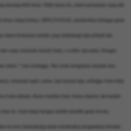
 menang lebih besar. Tidak hanya itu, sistem permainan yang adil
an besar setiap harinya. BINGOTOGEL memberikan berbagai game
sistem keamanan terbaik yang melindungi data pribadi dan
epat, termasuk transfer bank, e-wallet, dan pulsa. Dengan
 sehari, 7 hari seminggu. Jika Anda mengalami masalah atau
a, termasuk togel, casino, dan banyak lagi, sehingga Anda tidak
 Anda nikmati. Bonus member baru, bonus deposit, dan hadiah
situs ini. Anda dapat dengan mudah memilih game favorit,
tus ini terus berkembang untuk memberikan pengalaman bermain