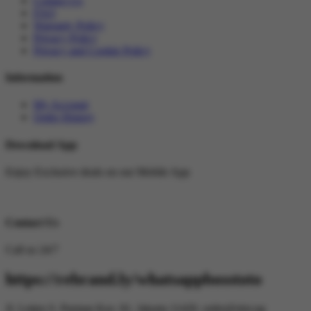
Contact Us
FAQ
Warranty Policy
Privacy Policy
Privacy and Cookie Policy
Information
My Account
Order History
Download App
Enjoy Exclusive deals on our Mobile App
Contact Us
Call us 24/7
https://rebrand.ly/whatsappbosstoto
Jl. Letjen S. Parman Kav. 81, Jakarta 11420.
order@slot.ng