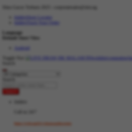
Situs Gacor Terbaru 2025 :
corporatesales@slot.ng
hidden
Store Locator
hidden
Track Your Order
Language
Default Store View
Android
Toggle Nav
Search
Search
Search
hidden
Call us 24/7
https://rebrand.ly/whatsappbosstoto