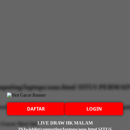
mputing/laptops/asus.html SITUS PE
 slot permainan mobile untuk hp android dan ios hari ini, a
DAFTAR
LOGIN
LIVE DRAW HK MALAM
Gacor Hari Ini?
INIwishlist/computing/laptops/asus.html SITUS