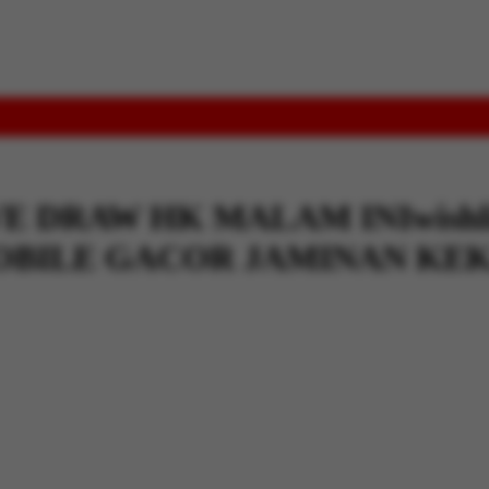
COR
SLOT GACOR
SLOT O
E DRAW HK MALAM INIwishlist
MOBILE GACOR JAMINAN K