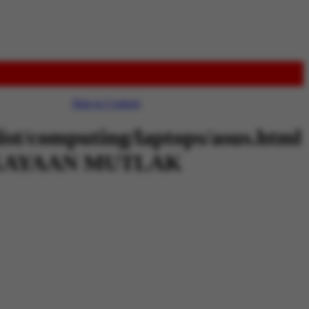
NLINE
Skip to Content
/computing/laptops/asus.html
EKAYAAN MUTLAK