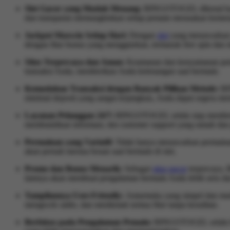
Slot Gacor yang Mudah Menang:
BINGOTOGEL dikenal kar
dan transparan memungkinkan setiap pemain merasakan kemen
Jackpot Maxwin Setiap Hari:
Dengan
slot
yang menawarkan 
dengan fitur bonus yang menggiurkan, termasuk free spin dan 
Situs Terpercaya dan Aman:
Keamanan dan kenyamanan pemai
transaksi Anda, memberikan Anda ketenangan saat bermain.
Kemudahan Transaksi dengan Banyak Pilihan Metode:
BI
minimal deposit yang sangat terjangkau, Anda dapat segera mem
Layanan Pelanggan 24/7:
BINGOTOGEL selalu siap memberika
membutuhkan informasi, tim customer support yang ramah dan
Permainan yang Variatif:
Tidak hanya menawarkan permainan
akan pernah merasa bosan saat bermain di sini.
Promo dan Bonus Menarik:
Sebagai
situs gacor
terpercaya,
lainnya akan membuat pengalaman bermain Anda lebih seru d
Tampilannya User-Friendly:
Antarmuka yang simpel dan mud
mengecek saldo, dan menikmati semua fitur tanpa kesulitan.
Berfokus pada Pengalaman Pemain:
BINGOTOGEL selalu ber