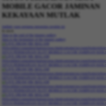
MOBILE GACOR JAMINAN
KEKAYAAN MUTLAK
Jadilah yang pertama mengulas produk ini
In stock
Skip to the end of the images gallery
Skip to the beginning of the images gallery