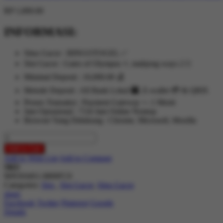
RP 1,000.00
INFORMASI:
Situs Gacor : BINGOTOGEL ✅
Slot Gacor : Gates of Olympus ⚡, mahjong ways 2 🀄
Minimal Deposit : 10,000.00 💰
Metode Deposit : All Bank Lokal 🏧, E-wallet 💳 & QRIS
Proses Transaksi : Payment Gateway +- 1 Menit
Jam Oprasional : 7/24 Jam Online Nontop
Browser Yang Didukung : Chrome, Microsoft, Mozilla
Add to Cart
Add to Wish List
Add to Compare
SKU
90NX04S1-M00FC0
Categories:
Slot
,
Slot Gacor
,
Situs Gacor
share
Facebook
Twitter
Pinterest
Google
Details