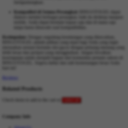
menguntungkan.
Kompatibel di Semua Perangkat:
BINGOTOGEL dapat
diakses melalui berbagai perangkat, baik itu desktop maupun
mobile. Anda dapat bermain kapan saja dan di mana saja
tanpa harus khawatir soal kompatibilitas.
Kesimpulan:
Dengan segudang keuntungan yang ditawarkan,
BINGOTOGEL adalah pilihan yang tepat bagi Anda yang ingin
merasakan sensasi bermain slot gacor dengan peluang menang yang
lebih besar dan jackpot yang menggiurkan. Jangan lewatkan
kesempatan untuk menjadi bagian dari komunitas pemain sukses di
BINGOTOGEL. Segera daftar dan raih kemenangan besar Anda
hari ini!
Reviews
Related Products
Check items to add to the cart or
select all
Company Info
About Us