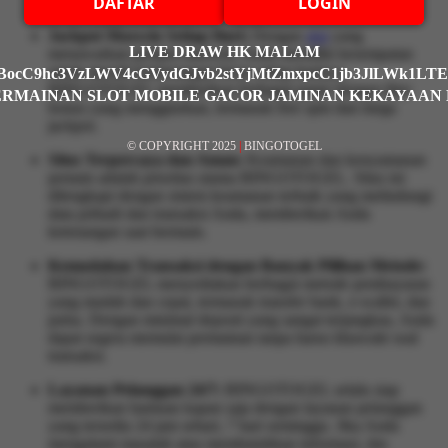
DAFTAR
LOGIN
wajar.
Jackpot Maxwin Setiap Hari:
Dengan
slot
yang
LIVE DRAW HK MALAM
menawarkan jackpot maxwin, Anda memiliki kesempatan
untuk meraih kemenangan besar setiap harinya.
nL2luZGV4LnBocC9hc3VzLWV4cGVydGJvb2stYjMtZmxpcC1jb3J
BINGOTOGEL memberikan berbagai game dengan fitur
PERMAINAN SLOT MOBILE GACOR JAMINAN KEKAYAAN
bonus yang menggiurkan, termasuk free spin dan mega
jackpot.
© COPYRIGHT 2025
|
BINGOTOGEL
Situs Terpercaya dan Aman:
Keamanan dan kenyamanan
pemain adalah prioritas utama BINGOTOGEL. Situs ini
dilengkapi dengan sistem keamanan terbaik yang melindungi
data pribadi dan transaksi Anda, memberikan Anda
ketenangan saat bermain.
Kemudahan Transaksi dengan Banyak Pilihan Metode:
BINGOTOGEL menyediakan berbagai metode pembayaran
yang mudah dan cepat, termasuk transfer bank, e-wallet, dan
pulsa. Dengan minimal deposit yang sangat terjangkau, Anda
dapat segera memulai permainan tanpa harus khawatir soal
transaksi.
Layanan Pelanggan 24/7:
BINGOTOGEL selalu siap
memberikan bantuan kapan saja dengan layanan pelanggan
yang tersedia 24 jam sehari, 7 hari seminggu. Jika Anda
mengalami masalah atau membutuhkan informasi, tim