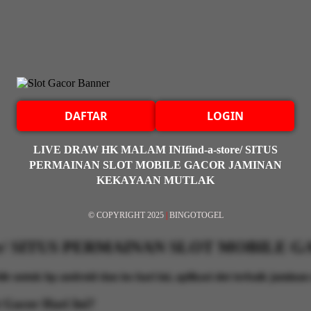
DAFTAR
LOGIN
LIVE DRAW HK MALAM INIfind-a-store/ SITUS
PERMAINAN SLOT MOBILE GACOR JAMINAN
KEKAYAAN MUTLAK
© COPYRIGHT 2025
|
BINGOTOGEL
tore/ SITUS PERMAINAN SLOT MOBIL
untuk hp android dan ios hari ini, aplikasi slot terbaik ja
Gacor Hari Ini?