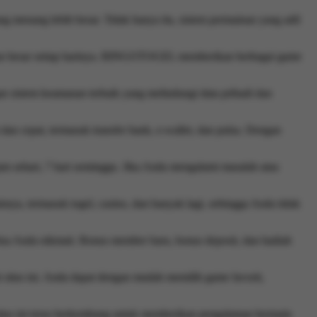
 menang lebih besar. Tidak hanya itu, sistem permainan yang adil
an besar setiap harinya. BINGOTOGEL memberikan berbagai game
sistem keamanan terbaik yang melindungi data pribadi dan
epat, termasuk transfer bank, e-wallet, dan pulsa. Dengan
 sehari, 7 hari seminggu. Jika Anda mengalami masalah atau
a, termasuk togel, casino, dan banyak lagi, sehingga Anda tidak
 Anda nikmati. Bonus member baru, bonus deposit, dan hadiah
situs ini. Anda dapat dengan mudah memilih game favorit,
tus ini terus berkembang untuk memberikan pengalaman bermain