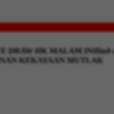
COR
SLOT GACOR
SLOT O
VE DRAW HK MALAM INIfind-a
INAN KEKAYAAN MUTLAK