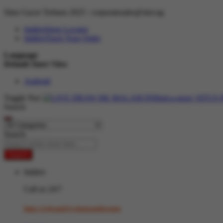
Situs Gacor Terbaru 2025 :
corporatesales@slot.ng
hidden
Store Locator
hidden
Track Your Order
Language
Default Store View
Android
Toggle Nav
Search
Search
Search
hidden
Call us 24/7
https://rebrand.ly/whatsappbosstoto