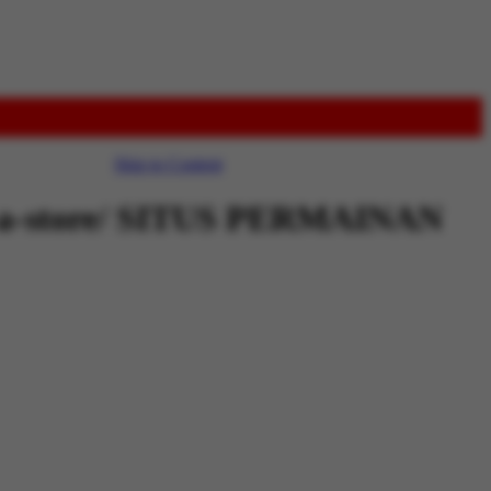
NLINE
Skip to Content
-store/ SITUS PERMAINAN