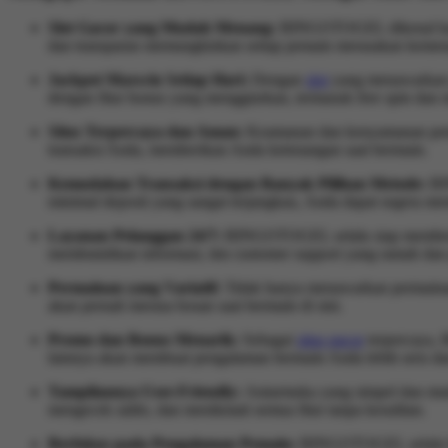
Slot Gacor yang Mudah Menang:
BINGOTOGEL dikenal kar
dan transparan memungkinkan setiap pemain merasakan kemen
Jackpot Maxwin Setiap Hari:
Dengan
slot
yang menawarkan 
dengan fitur bonus yang menggiurkan, termasuk free spin dan 
Situs Terpercaya dan Aman:
Keamanan dan kenyamanan pemai
transaksi Anda, memberikan Anda ketenangan saat bermain.
Kemudahan Transaksi dengan Banyak Pilihan Metode:
BI
minimal deposit yang sangat terjangkau, Anda dapat segera mem
Layanan Pelanggan 24/7:
BINGOTOGEL selalu siap memberika
membutuhkan informasi, tim customer support yang ramah dan
Permainan yang Variatif:
Tidak hanya menawarkan permainan
akan pernah merasa bosan saat bermain di sini.
Promo dan Bonus Menarik:
Sebagai
situs gacor
terpercaya,
lainnya akan membuat pengalaman bermain Anda lebih seru d
Tampilannya User-Friendly:
Antarmuka yang simpel dan mud
mengecek saldo, dan menikmati semua fitur tanpa kesulitan.
Berfokus pada Pengalaman Pemain:
BINGOTOGEL selalu ber